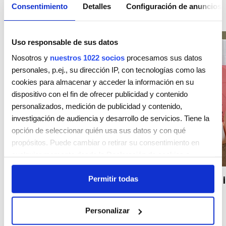
Consentimiento
Detalles
Configuración de anuncios
INSPIRACIÓN Y LOOKS
Uso responsable de sus datos
Nosotros y
nuestros 1022 socios
procesamos sus datos
personales, p.ej., su dirección IP, con tecnologías como las
cookies para almacenar y acceder la información en su
dispositivo con el fin de ofrecer publicidad y contenido
personalizados, medición de publicidad y contenido,
investigación de audiencia y desarrollo de servicios. Tiene la
opción de seleccionar quién usa sus datos y con qué
propósitos. Puede cambiar o retirar su consentimiento en
cualquier momento desde la Declaración de cookies o
clicando en el Menú de consentimiento.
Novedades y Productos
Permitir todas
Caída del cabello estacional, los 6 
combatirla
Si lo permite, también quisiéramos:
Recopilar información sobre su ubicación geográfica
Personalizar
que puede tener una precisión de varios metros