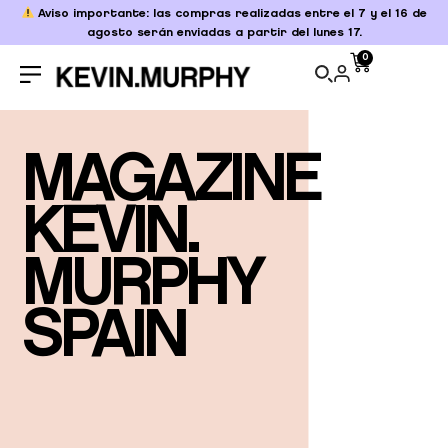
Aviso importante: las compras realizadas entre el 7 y el 16 de
agosto serán enviadas a partir del lunes 17.
0
MAGAZINE
KEVIN.
MURPHY
SPAIN