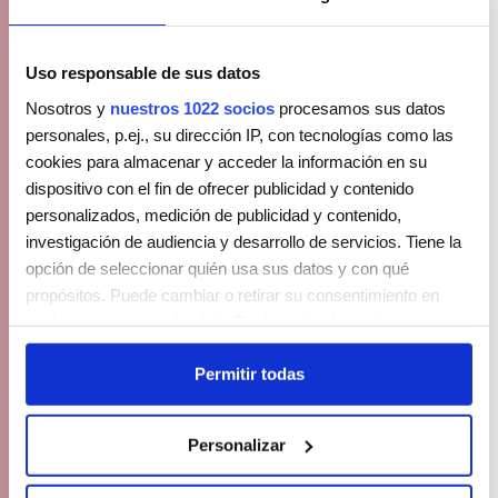
Uso responsable de sus datos
Nosotros y
nuestros 1022 socios
procesamos sus datos
personales, p.ej., su dirección IP, con tecnologías como las
cookies para almacenar y acceder la información en su
dispositivo con el fin de ofrecer publicidad y contenido
personalizados, medición de publicidad y contenido,
investigación de audiencia y desarrollo de servicios. Tiene la
opción de seleccionar quién usa sus datos y con qué
propósitos. Puede cambiar o retirar su consentimiento en
cualquier momento desde la Declaración de cookies o
clicando en el Menú de consentimiento.
Permitir todas
Si lo permite, también quisiéramos:
Recopilar información sobre su ubicación geográfica
Personalizar
que puede tener una precisión de varios metros
Identificar su dispositivo analizándolo activamente