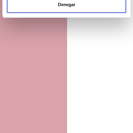
para buscar características específicas (huellas
Denegar
digitales)
Obtenga más información sobre cómo se procesan sus
datos personales y establezca sus preferencias en la
sección de datos
. Puede cambiar o retirar su consentimiento
en cualquier momento en la Declaración de cookies.
Las cookies de este sitio web se usan para personalizar el
contenido y los anuncios, ofrecer funciones de redes sociales
y analizar el tráfico. Además, compartimos información sobre
el uso que haga del sitio web con nuestros partners de redes
sociales, publicidad y análisis web, quienes pueden
combinarla con otra información que les haya proporcionado
o que hayan recopilado a partir del uso que haya hecho de
sus servicios.