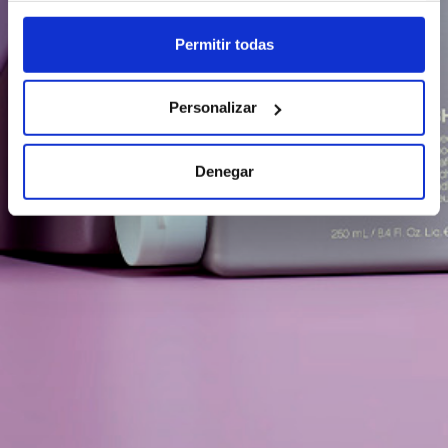
clicando en el Menú de consentimiento.
Permitir todas
Si lo permite, también quisiéramos:
Recopilar información sobre su ubicación geográfica
Personalizar
que puede tener una precisión de varios metros
Identificar su dispositivo analizándolo activamente
para buscar características específicas (huellas
Denegar
digitales)
Obtenga más información sobre cómo se procesan sus
datos personales y establezca sus preferencias en la
sección de datos
. Puede cambiar o retirar su consentimiento
en cualquier momento en la Declaración de cookies.
Las cookies de este sitio web se usan para personalizar el
contenido y los anuncios, ofrecer funciones de redes sociales
y analizar el tráfico. Además, compartimos información sobre
el uso que haga del sitio web con nuestros partners de redes
sociales, publicidad y análisis web, quienes pueden