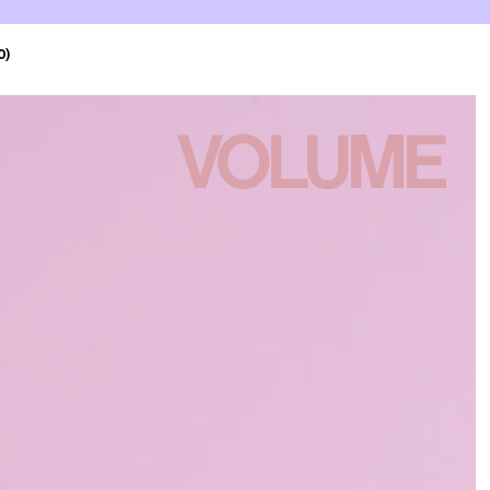
0)
VOLUME