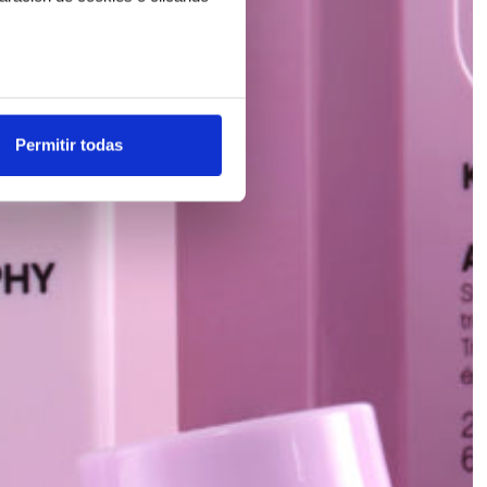
os metros
uellas digitales)
Permitir todas
cias en la
sección de datos
.
es de redes sociales y analizar
ers de redes sociales,
ado o que hayan recopilado a