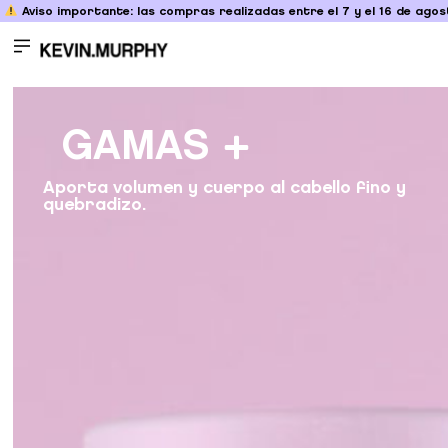
Aviso importante: las compras realizadas entre el 7 y el 16 de agost
GAMAS
Aporta volumen y cuerpo al cabello fino y
quebradizo.