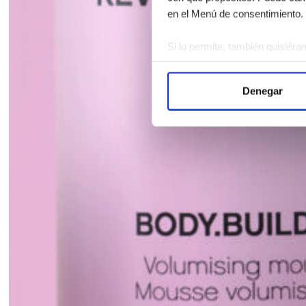
en el Menú de consentimiento.
Si lo permite, también quisiéra
Recopilar información 
Identificar su dispositi
Denegar
Obtenga más información sobre
Puede cambiar o retirar su con
Las cookies de este sitio web s
el tráfico. Además, compartimo
publicidad y análisis web, qui
partir del uso que haya hecho d