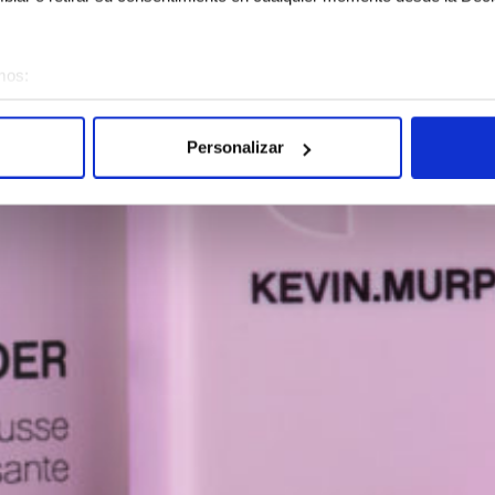
mos:
sobre su ubicación geográfica que puede tener una precisión de vari
vo analizándolo activamente para buscar características específicas (h
Personalizar
 cómo se procesan sus datos personales y establezca sus preferen
sentimiento en cualquier momento en la Declaración de cookies.
e usan para personalizar el contenido y los anuncios, ofrecer funcion
s información sobre el uso que haga del sitio web con nuestros partn
enes pueden combinarla con otra información que les haya proporcion
e sus servicios.