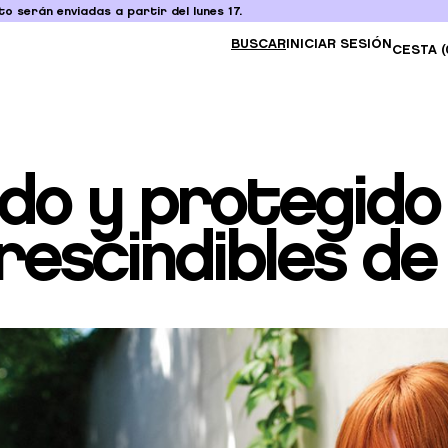
o serán enviadas a partir del lunes 17.
BUSCAR
INICIAR SESIÓN
CESTA (
do y protegido
prescindibles d