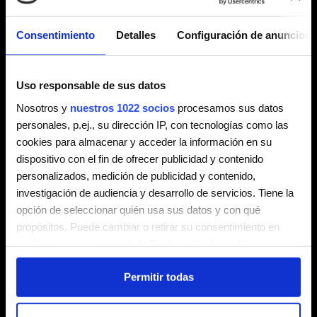
NOVEDADES & PRODUCTOS
EDNA FERREIRA
Consentimiento
Detalles
Configuración de anuncios
Uso responsable de sus datos
Nosotros y
nuestros 1022 socios
procesamos sus datos
personales, p.ej., su dirección IP, con tecnologías como las
cookies para almacenar y acceder la información en su
dispositivo con el fin de ofrecer publicidad y contenido
personalizados, medición de publicidad y contenido,
investigación de audiencia y desarrollo de servicios. Tiene la
opción de seleccionar quién usa sus datos y con qué
propósitos. Puede cambiar o retirar su consentimiento en
cualquier momento desde la Declaración de cookies o
01/09/2020
NOVEDADES & PRODUCTOS
clicando en el Menú de consentimiento.
L’ATELIER ESTILISTES
Permitir todas
Si lo permite, también quisiéramos:
Recopilar información sobre su ubicación geográfica