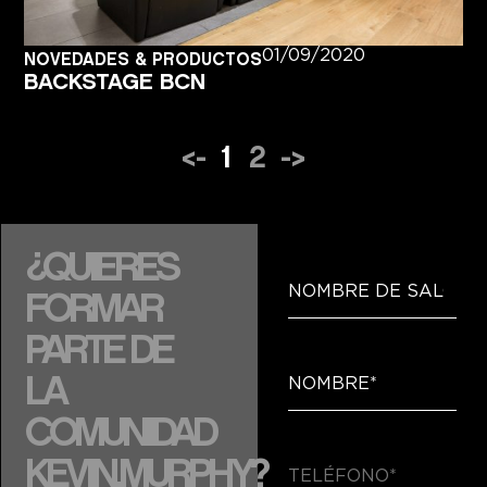
01/09/2020
NOVEDADES & PRODUCTOS
BACKSTAGE BCN
<-
1
2
->
¿QUIERES
FORMAR
PARTE DE
LA
COMUNIDAD
KEVIN.MURPHY?