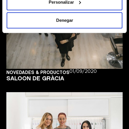
Personalizar
que puede tener una precisión de varios metros
Identificar su dispositivo analizándolo activamente
para buscar características específicas (huellas
Denegar
digitales)
Obtenga más información sobre cómo se procesan sus
datos personales y establezca sus preferencias en la
sección de datos
. Puede cambiar o retirar su consentimiento
en cualquier momento en la Declaración de cookies.
Las cookies de este sitio web se usan para personalizar el
01/09/2020
NOVEDADES & PRODUCTOS
contenido y los anuncios, ofrecer funciones de redes sociales
SALOON DE GRÀCIA
y analizar el tráfico. Además, compartimos información sobre
el uso que haga del sitio web con nuestros partners de redes
sociales, publicidad y análisis web, quienes pueden
combinarla con otra información que les haya proporcionado
o que hayan recopilado a partir del uso que haya hecho de
sus servicios.