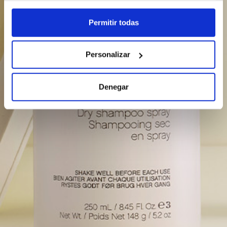
clicando en el Menú de consentimiento.
Permitir todas
Si lo permite, también quisiéramos:
Recopilar información sobre su ubicación geográfica
Personalizar
que puede tener una precisión de varios metros
Identificar su dispositivo analizándolo activamente
para buscar características específicas (huellas
Denegar
digitales)
Obtenga más información sobre cómo se procesan sus
datos personales y establezca sus preferencias en la
sección de datos
. Puede cambiar o retirar su consentimiento
en cualquier momento en la Declaración de cookies.
Las cookies de este sitio web se usan para personalizar el
contenido y los anuncios, ofrecer funciones de redes sociales
y analizar el tráfico. Además, compartimos información sobre
el uso que haga del sitio web con nuestros partners de redes
sociales, publicidad y análisis web, quienes pueden