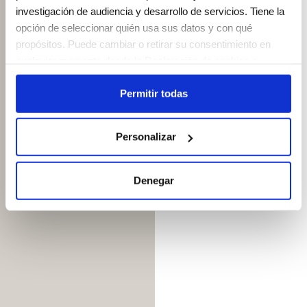
investigación de audiencia y desarrollo de servicios. Tiene la
opción de seleccionar quién usa sus datos y con qué
propósitos. Puede cambiar o retirar su consentimiento en
cualquier momento desde la Declaración de cookies o
clicando en el Menú de consentimiento.
Permitir todas
Si lo permite, también quisiéramos:
Recopilar información sobre su ubicación geográfica
Personalizar
que puede tener una precisión de varios metros
Identificar su dispositivo analizándolo activamente
para buscar características específicas (huellas
Denegar
digitales)
Obtenga más información sobre cómo se procesan sus
datos personales y establezca sus preferencias en la
sección de datos
. Puede cambiar o retirar su consentimiento
en cualquier momento en la Declaración de cookies.
Las cookies de este sitio web se usan para personalizar el