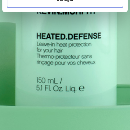
digitales)
Obtenga más información sobre cómo se procesan sus
datos personales y establezca sus preferencias en la
sección de datos
. Puede cambiar o retirar su consentimiento
en cualquier momento en la Declaración de cookies.
Las cookies de este sitio web se usan para personalizar el
contenido y los anuncios, ofrecer funciones de redes sociales
y analizar el tráfico. Además, compartimos información sobre
el uso que haga del sitio web con nuestros partners de redes
sociales, publicidad y análisis web, quienes pueden
combinarla con otra información que les haya proporcionado
o que hayan recopilado a partir del uso que haya hecho de
sus servicios.