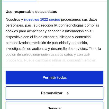
Uso responsable de sus datos
Nosotros y
nuestros 1022 socios
procesamos sus datos
personales, p.ej., su dirección IP, con tecnologías como las
cookies para almacenar y acceder la información en su
dispositivo con el fin de ofrecer publicidad y contenido
personalizados, medición de publicidad y contenido,
investigación de audiencia y desarrollo de servicios. Tiene la
opción de seleccionar quién usa sus datos y con qué
propósitos. Puede cambiar o retirar su consentimiento en
cualquier momento desde la Declaración de cookies o
clicando en el Menú de consentimiento.
Permitir todas
Si lo permite, también quisiéramos:
Recopilar información sobre su ubicación geográfica
Personalizar
que puede tener una precisión de varios metros
Identificar su dispositivo analizándolo activamente
para buscar características específicas (huellas
Denegar