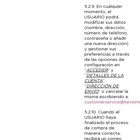
5.2.9. En cualquier
momento, el
USUARIO podrá
modificar sus datos
(nombre, dirección,
número de teléfono,
contraseña o añadir
una nueva dirección)
y gestionar sus
preferencias a través
de las opciones de
configuración en
“
ACCEDER
” y
“
DETALLES DE LA
CUENTA
”,
“
DIRECCIÓN DE
ENVÍO
” o cancelar la
misma escribiendo a:
customerservice@kevinm
5.2.10. Cuando el
USUARIO haya
finalizado el proceso
de compra de
manera correcta,
recibirá un correo