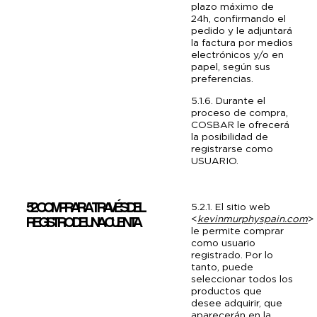
plazo máximo de
24h, confirmando el
pedido y le adjuntará
la factura por medios
electrónicos y/o en
papel, según sus
preferencias.
5.1.6. Durante el
proceso de compra,
COSBAR le ofrecerá
la posibilidad de
registrarse como
USUARIO.
5.2 COMPRAR A TRAVÉS DEL
5.2.1. El sitio web
<
kevinmurphyspain.com
>
REGISTRO DE UNA CUENTA
le permite comprar
como usuario
registrado. Por lo
tanto, puede
seleccionar todos los
productos que
desee adquirir, que
aparecerán en la