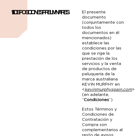
1.1 DISPOSICIONES PRELIMINARES
El presente
documento
(conjuntamente con
todos los
documentos en él
mencionados)
establece las
condiciones por las
que se rige la
prestación de los
servicios y la venta
de productos de
peluquería de la
marca australiana
KEVIN MURPHY en
<
kevinmurphyspain.com
>
(en adelante,
“
Condiciones
”).
Estos Términos y
Condiciones de
Contratación y
Compra son
complementarios al
resto de avisos