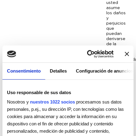
usted
asume
los daños
y
perjuicios
que
puedan
derivarse
de la
violación
de dicha
confidencialid
COSBAR se reserva
el derecho a
Consentimiento
Detalles
Configuración de anuncios
bloquear o eliminar la
cuenta de aquellos
USUARIOS que
incumplan las
Uso responsable de sus datos
condiciones aquí
expuestas o de
Nosotros y
nuestros 1022 socios
procesamos sus datos
cualesquiera otras
personales, p.ej., su dirección IP, con tecnologías como las
condiciones
generales que le
cookies para almacenar y acceder la información en su
fueran de aplicación
dispositivo con el fin de ofrecer publicidad y contenido
fueran de especial
personalizados, medición de publicidad y contenido,
gravedad o