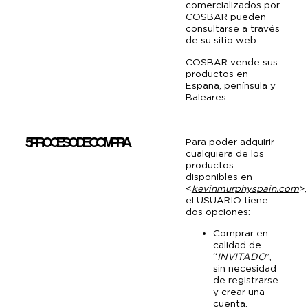
comercializados por
y analizar el tráfico. Además, compartimos información sobre
COSBAR pueden
consultarse a través
el uso que haga del sitio web con nuestros partners de redes
de su sitio web.
sociales, publicidad y análisis web, quienes pueden
COSBAR vende sus
combinarla con otra información que les haya proporcionado
productos en
o que hayan recopilado a partir del uso que haya hecho de
España, península y
Baleares.
sus servicios.
5. PROCESO DE COMPRA
Para poder adquirir
cualquiera de los
productos
disponibles en
<
kevinmurphyspain.com
>,
el USUARIO tiene
dos opciones:
Comprar en
calidad de
“
INVITADO
”,
sin necesidad
de registrarse
y crear una
cuenta.