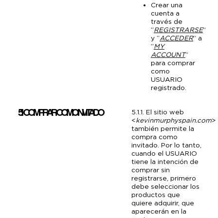
Crear una
cuenta a
través de
“
REGISTRARSE
”
y “
ACCEDER
” a
“
MY
ACCOUNT
”
para comprar
como
USUARIO
registrado.
5.1 COMPRAR COMO INVITADO
5.1.1. El sitio web
<
kevinmurphyspain.com
>
también permite la
compra como
invitado. Por lo tanto,
cuando el USUARIO
tiene la intención de
comprar sin
registrarse, primero
debe seleccionar los
productos que
quiere adquirir, que
aparecerán en la