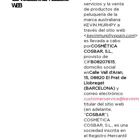
servicios y la venta
WEB
de productos de
peluquería de la
marca australiana
KEVIN MURHPY a
través del sitio web
<
kevinmurphyspain.com
>
es llevada a cabo
por
COSMÉTICA
COSBAR, S.L.
,
provisto de
CIF
B08207615
,
domicilio social
en
Calle Vall d’Aran,
15, 08820 El Prat de
Llobregat
(BARCELONA)
y
correo electrónico
customerservice@kevinm
titular del sitio web
(en adelante,
“
COSBAR
”).
COSMÉTICA
COSBAR, S.L., es una
sociedad inscrita en
el Registro Mercantil