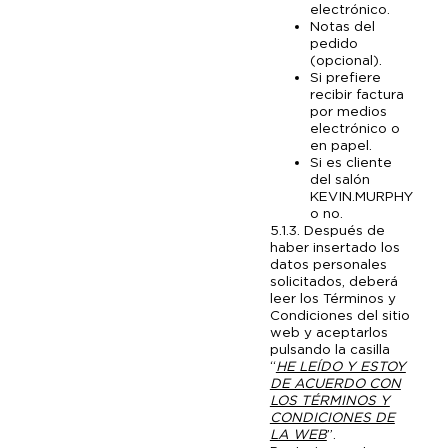
electrónico.
Notas del
pedido
(opcional).
Si prefiere
recibir factura
por medios
electrónico o
en papel.
Si es cliente
del salón
KEVIN.MURPHY
o no.
5.1.3. Después de
haber insertado los
datos personales
solicitados, deberá
leer los Términos y
Condiciones del sitio
web y aceptarlos
pulsando la casilla
“
HE LEÍDO Y ESTOY
DE ACUERDO CON
LOS TÉRMINOS Y
CONDICIONES DE
LA WEB
”.