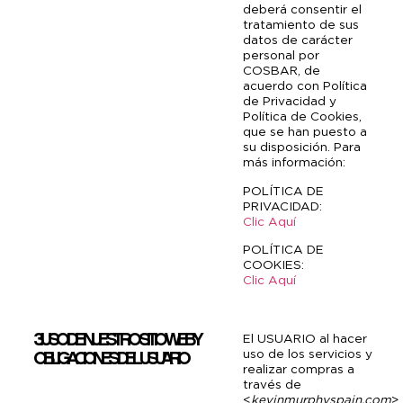
deberá consentir el
tratamiento de sus
datos de carácter
personal por
COSBAR, de
acuerdo con Política
de Privacidad y
Política de Cookies,
que se han puesto a
su disposición. Para
más información:
POLÍTICA DE
PRIVACIDAD:
Clic Aquí
POLÍTICA DE
COOKIES:
Clic Aquí
3. USO DE NUESTRO SITIO WEB Y
El USUARIO al hacer
uso de los servicios y
OBLIGACIONES DEL USUARIO
realizar compras a
través de
<
kevinmurphyspain.com
>,