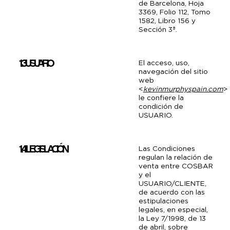
de Barcelona, Hoja
3369, Folio 112, Tomo
1582, Libro 156 y
Sección 3ª.
1.3 USUARIO
El acceso, uso,
navegación del sitio
web
<
kevinmurphyspain.com
>
le confiere la
condición de
USUARIO.
1.4 LEGISLACIÓN
Las Condiciones
regulan la relación de
venta entre COSBAR
y el
USUARIO/CLIENTE,
de acuerdo con las
estipulaciones
legales, en especial,
la Ley 7/1998, de 13
de abril, sobre