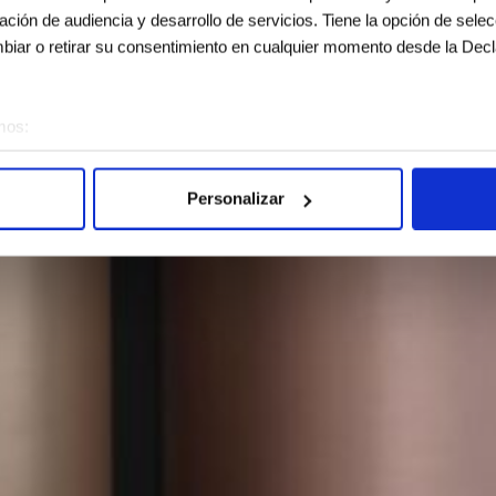
gación de audiencia y desarrollo de servicios. Tiene la opción de sele
iar o retirar su consentimiento en cualquier momento desde la Decl
mos:
sobre su ubicación geográfica que puede tener una precisión de vari
vo analizándolo activamente para buscar características específicas (h
Personalizar
 cómo se procesan sus datos personales y establezca sus preferen
sentimiento en cualquier momento en la Declaración de cookies.
e usan para personalizar el contenido y los anuncios, ofrecer funcion
s información sobre el uso que haga del sitio web con nuestros partn
enes pueden combinarla con otra información que les haya proporcion
e sus servicios.