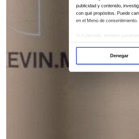
publicidad y contenido, investi
con qué propósitos. Puede camb
en el Menú de consentimiento.
Si lo permite, también quisiéra
Recopilar información 
Identificar su dispositi
Denegar
Obtenga más información sobre
Puede cambiar o retirar su con
Las cookies de este sitio web s
el tráfico. Además, compartimo
publicidad y análisis web, qui
partir del uso que haya hecho d