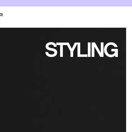
0)
STYLING