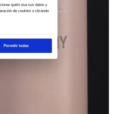
ccionar quién usa sus datos y
aración de cookies o clicando
os metros
uellas digitales)
Permitir todas
cias en la
sección de datos
.
es de redes sociales y analizar
ers de redes sociales,
ado o que hayan recopilado a