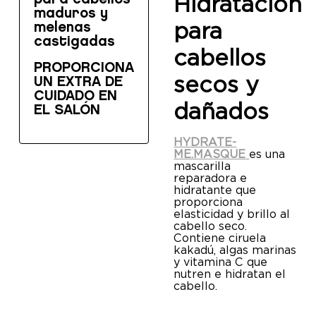
Hidratación
maduros y
para
melenas
castigadas
cabellos
PROPORCIONA
secos y
UN EXTRA DE
CUIDADO EN
dañados
EL SALÓN
HYDRATE-
ME.MASQUE
es una
mascarilla
reparadora e
hidratante que
proporciona
elasticidad y brillo al
cabello seco.
Contiene ciruela
kakadú, algas marinas
y vitamina C que
nutren e hidratan el
cabello.