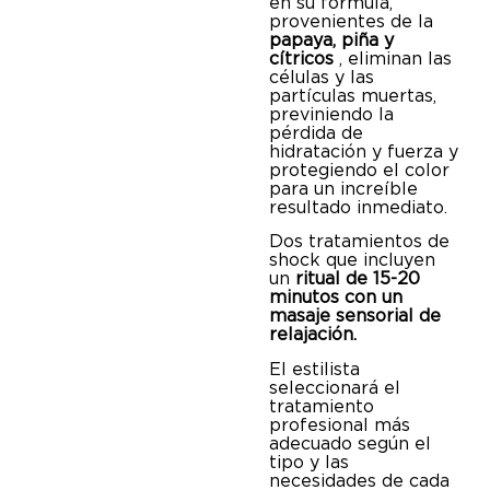
sitio web con nuestros partners de redes sociales, publicidad y
en su fórmula,
provenientes de la
análisis web, quienes pueden combinarla con otra información q
papaya, piña y
les haya proporcionado o que hayan recopilado a partir del uso q
cítricos
, eliminan las
células y las
haya hecho de sus servicios.
partículas muertas,
previniendo la
pérdida de
hidratación y fuerza y
protegiendo el color
para un increíble
resultado inmediato.
Dos tratamientos de
shock que incluyen
un
ritual de 15-20
minutos
con un
masaje sensorial de
relajación.
El estilista
seleccionará el
tratamiento
profesional más
adecuado según el
tipo y las
necesidades de cada