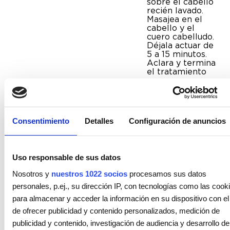
sobre el cabello
recién lavado.
Masajea en el
cabello y el
cuero cabelludo.
Déjala actuar de
5 a 15 minutos.
Aclara y termina
el tratamiento
con
YOUNG.AGAIN.RIN
PROPORCI
UN EXTRA
Consentimiento
Detalles
Configuración de anuncios
DE
Uso responsable de sus datos
CUIDADO
Nosotros y
nuestros 1022 socios
procesamos sus datos
EN EL
personales, p.ej., su dirección IP, con tecnologías como las cook
para almacenar y acceder la información en su dispositivo con el 
SALÓN
de ofrecer publicidad y contenido personalizados, medición de
publicidad y contenido, investigación de audiencia y desarrollo de
TREAT.ME
es la línea