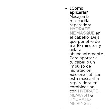
¿Cómo
aplicarla?
Masajea la
mascarilla
reparadora
HYDRATE-
ME.MASQUE
en
el cabello. Deja
que penetre de
5 a 10 minutos y
aclara
abundantemente.
Para aportar a
tu cabello un
impulso de
hidratación
adicional, utiliza
esta mascarilla
reparadora en
combinación
con
HYDRATE-
ME.WASH
&
HYDRATE-
ME.RINSE
.