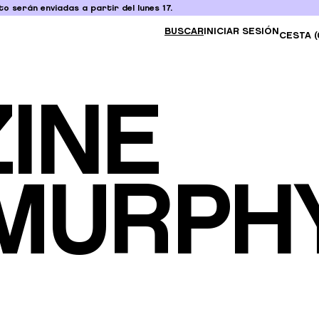
o serán enviadas a partir del lunes 17.
BUSCAR
INICIAR SESIÓN
CESTA (
INE
.MURPH