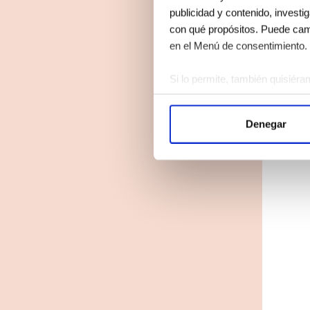
publicidad y contenido, investi
con qué propósitos. Puede camb
en el Menú de consentimiento.
Si lo permite, también quisiéra
Recopilar información 
Identificar su dispositi
Denegar
Obtenga más información sobre
Puede cambiar o retirar su con
Las cookies de este sitio web s
el tráfico. Además, compartimo
publicidad y análisis web, qui
partir del uso que haya hecho d