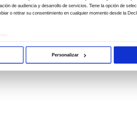
gación de audiencia y desarrollo de servicios. Tiene la opción de sele
iar o retirar su consentimiento en cualquier momento desde la Decl
mos:
sobre su ubicación geográfica que puede tener una precisión de vari
vo analizándolo activamente para buscar características específicas (h
Personalizar
 cómo se procesan sus datos personales y establezca sus preferen
sentimiento en cualquier momento en la Declaración de cookies.
e usan para personalizar el contenido y los anuncios, ofrecer funcion
s información sobre el uso que haga del sitio web con nuestros partn
enes pueden combinarla con otra información que les haya proporcion
e sus servicios.