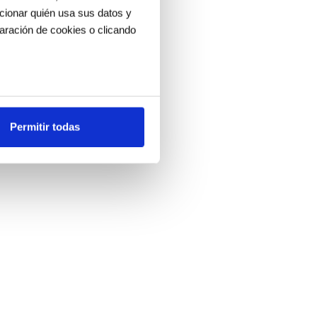
ccionar quién usa sus datos y
aración de cookies o clicando
os metros
uellas digitales)
Permitir todas
cias en la
sección de datos
.
es de redes sociales y analizar
ers de redes sociales,
ado o que hayan recopilado a