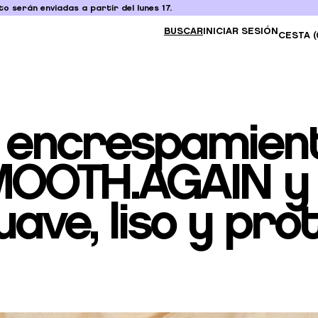
o serán enviadas a partir del lunes 17.
BUSCAR
INICIAR SESIÓN
CESTA (
al encrespamien
OOTH.AGAIN y d
uave, liso y pr