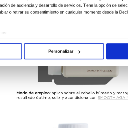
gación de audiencia y desarrollo de servicios. Tiene la opción de sele
iar o retirar su consentimiento en cualquier momento desde la Decl
mos:
sobre su ubicación geográfica que puede tener una precisión de vari
vo analizándolo activamente para buscar características específicas (h
Personalizar
 cómo se procesan sus datos personales y establezca sus preferen
sentimiento en cualquier momento en la Declaración de cookies.
e usan para personalizar el contenido y los anuncios, ofrecer funcion
s información sobre el uso que haga del sitio web con nuestros partn
enes pueden combinarla con otra información que les haya proporcion
Modo de empleo:
aplica sobre el cabello húmedo y masaje
e sus servicios.
resultado óptimo, sella y acondiciona con
SMOOTH.AGAIN