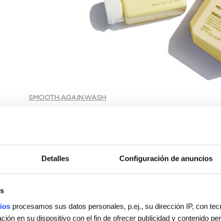
SMOOTH.AGAIN.WASH
Champú para el cabello grueso y con encrespamiento. El 
reconstruyéndolo desde el interior; la manteca de murmuru
protectora en el cabello incrementando su brillo y manten
girasol, rico en vitamina E y ácido oleico, hidrata y suaviza
un potente aliado para la salud del cabello, protegiéndolo 
Detalles
Configuración de anuncios
s
ios
procesamos sus datos personales, p.ej., su dirección IP, con te
ión en su dispositivo con el fin de ofrecer publicidad y contenido p