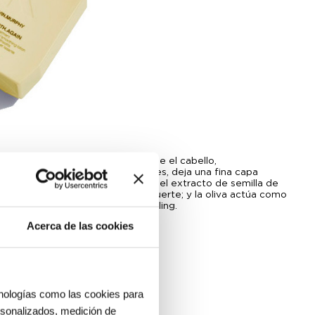
aceite de monoi suaviza y protege el cabello,
, rica en ácidos grasos esenciales, deja una fina capa
iendo sus niveles de hidratación; el extracto de semilla de
 el cabello, dejándolo brillante y fuerte; y la oliva actúa como
de los efectos del calor y del styling.
Acerca de las cookies
cnologías como las cookies para
ersonalizados, medición de