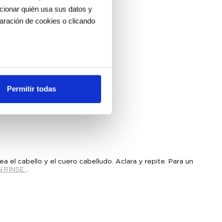
ccionar quién usa sus datos y
aración de cookies o clicando
os metros
uellas digitales)
Permitir todas
cias en la
sección de datos
.
es de redes sociales y analizar
ers de redes sociales,
ado o que hayan recopilado a
a el cabello y el cuero cabelludo. Aclara y repite. Para un
.RINSE
.