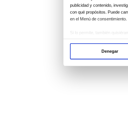
publicidad y contenido, investi
con qué propósitos. Puede camb
en el Menú de consentimiento.
Si lo permite, también quisiéra
Recopilar información 
Identificar su dispositi
Denegar
Obtenga más información sobre
Puede cambiar o retirar su con
Las cookies de este sitio web s
el tráfico. Además, compartimo
publicidad y análisis web, qui
partir del uso que haya hecho d