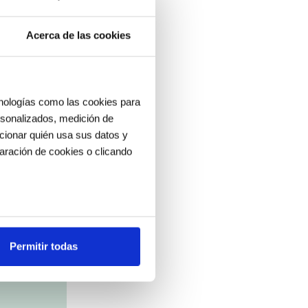
Acerca de las cookies
cnologías como las cookies para
ersonalizados, medición de
ccionar quién usa sus datos y
aración de cookies o clicando
os metros
uellas digitales)
Permitir todas
cias en la
sección de datos
.
es de redes sociales y analizar