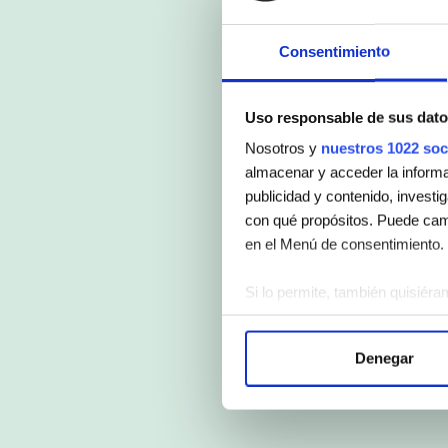
Consentimiento
Uso responsable de sus dato
Nosotros y
nuestros 1022 soc
almacenar y acceder la informac
publicidad y contenido, investi
con qué propósitos. Puede camb
en el Menú de consentimiento.
Si lo permite, también quisiéra
Recopilar información 
Identificar su dispositi
Denegar
Obtenga más información sobre
Puede cambiar o retirar su con
Las cookies de este sitio web s