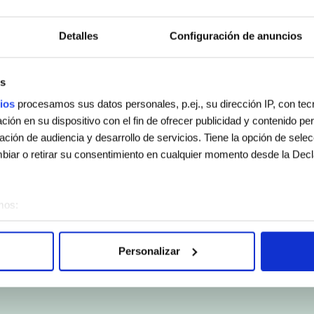
Detalles
Configuración de anuncios
s
ios
procesamos sus datos personales, p.ej., su dirección IP, con te
ión en su dispositivo con el fin de ofrecer publicidad y contenido p
gación de audiencia y desarrollo de servicios. Tiene la opción de sele
iar o retirar su consentimiento en cualquier momento desde la Decl
mos:
sobre su ubicación geográfica que puede tener una precisión de vari
vo analizándolo activamente para buscar características específicas (h
Personalizar
 cómo se procesan sus datos personales y establezca sus preferen
sentimiento en cualquier momento en la Declaración de cookies.
e usan para personalizar el contenido y los anuncios, ofrecer funcion