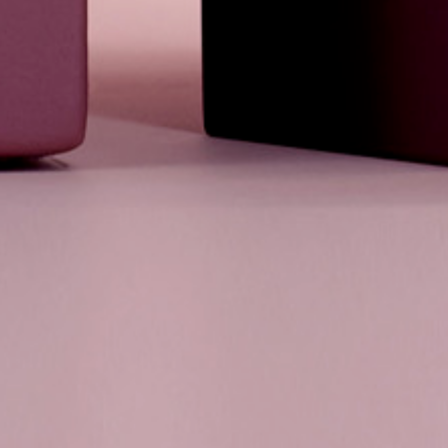
Las cookies de este sitio web se usan para personalizar el
contenido y los anuncios, ofrecer funciones de redes sociales
y analizar el tráfico. Además, compartimos información sobre
el uso que haga del sitio web con nuestros partners de redes
sociales, publicidad y análisis web, quienes pueden
combinarla con otra información que les haya proporcionado
o que hayan recopilado a partir del uso que haya hecho de
sus servicios.