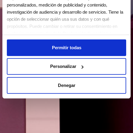
personalizados, medición de publicidad y contenido,
investigación de audiencia y desarrollo de servicios. Tiene la
opción de seleccionar quién usa sus datos y con qué
propósitos. Puede cambiar o retirar su consentimiento en
cualquier momento desde la Declaración de cookies o
clicando en el Menú de consentimiento.
Permitir todas
Si lo permite, también quisiéramos:
Recopilar información sobre su ubicación geográfica
Personalizar
que puede tener una precisión de varios metros
Identificar su dispositivo analizándolo activamente
para buscar características específicas (huellas
Denegar
digitales)
Obtenga más información sobre cómo se procesan sus
datos personales y establezca sus preferencias en la
sección de datos
. Puede cambiar o retirar su consentimiento
en cualquier momento en la Declaración de cookies.