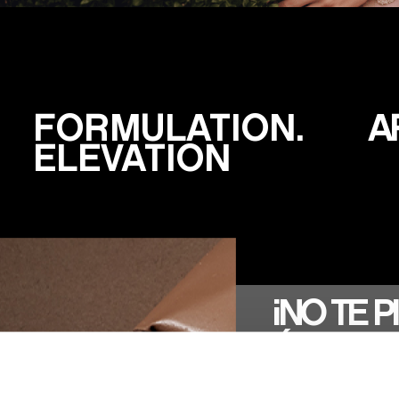
FORMULATION.
A
ELEVATION
¡NO TE 
ÚLTIMAS
Suscríbete a n