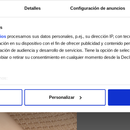
Detalles
Configuración de anuncios
Soy consumido
Soy estilista
s
ios
procesamos sus datos personales, p.ej., su dirección IP, con te
ión en su dispositivo con el fin de ofrecer publicidad y contenido p
gación de audiencia y desarrollo de servicios. Tiene la opción de sele
iar o retirar su consentimiento en cualquier momento desde la Decl
mos:
sobre su ubicación geográfica que puede tener una precisión de vari
vo analizándolo activamente para buscar características específicas (h
Personalizar
 cómo se procesan sus datos personales y establezca sus preferen
sentimiento en cualquier momento en la Declaración de cookies.
e usan para personalizar el contenido y los anuncios, ofrecer funcion
s información sobre el uso que haga del sitio web con nuestros partn