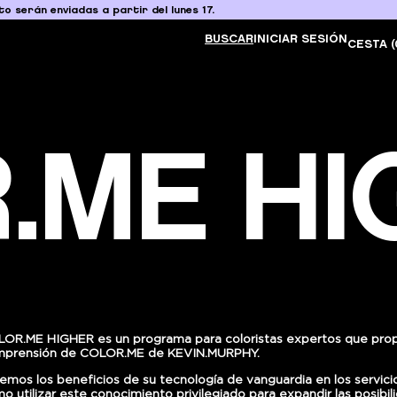
o serán enviadas a partir del lunes 17.
BUSCAR
INICIAR SESIÓN
CESTA (
.ME HI
OR.ME HIGHER es un programa para coloristas expertos que prop
prensión de COLOR.ME de KEVIN.MURPHY.
emos los beneficios de su tecnología de vanguardia en los servicio
o utilizar este conocimiento privilegiado para expandir las posibil