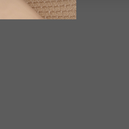
enes pueden combinarla con otra información que les haya proporcion
e sus servicios.