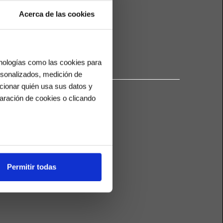
Acerca de las cookies
r
cnologías como las cookies para
ersonalizados, medición de
ccionar quién usa sus datos y
aración de cookies o clicando
os metros
uellas digitales)
Permitir todas
cias en la
sección de datos
.
es de redes sociales y analizar
ers de redes sociales,