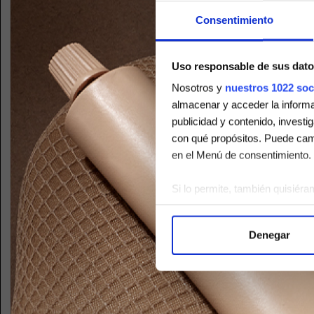
Consentimiento
Uso responsable de sus dato
Nosotros y
nuestros 1022 soc
almacenar y acceder la informac
publicidad y contenido, investi
con qué propósitos. Puede camb
en el Menú de consentimiento.
Si lo permite, también quisiéra
Recopilar información 
Identificar su dispositi
Denegar
Obtenga más información sobre
Puede cambiar o retirar su con
Las cookies de este sitio web s
el tráfico. Además, compartimo