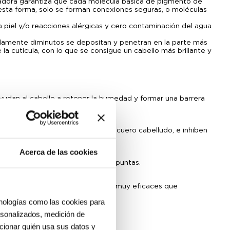
adora garantiza que cada molécula básica de pigmento de
ta forma, solo se forman conexiones seguras, o moléculas
a piel y/o reacciones alérgicas y cero contaminación del agua
damente diminutos se depositan y penetran en la parte más
la cutícula, con lo que se consigue un cabello más brillante y
udan al cabello a retener la humedad y formar una barrera
adicales libres en el cabello y el cuero cabelludo, e inhiben
Acerca de las cookies
seco o dañado de las raíces a las puntas.
cosmética. Contiene antioxidantes muy eficaces que
ción.
cnologías como las cookies para
ersonalizados, medición de
ión.
ccionar quién usa sus datos y