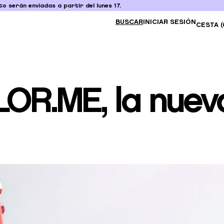
o serán enviadas a partir del lunes 17.
BUSCAR
INICIAR SESIÓN
CESTA (
R.ME, la nueva