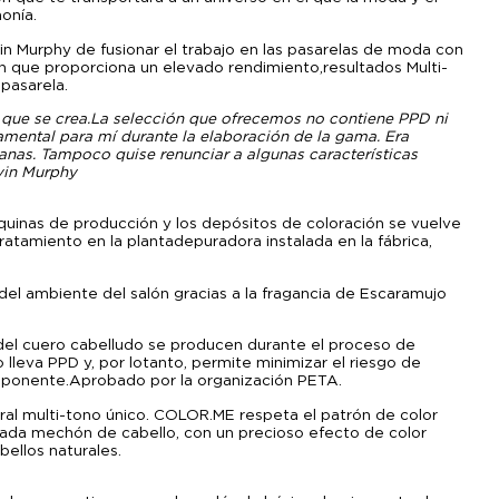
onía.
vin Murphy de fusionar el trabajo en las pasarelas de moda con
ón que proporciona un elevado rendimiento, resultados Multi-
pasarela.
 que se crea. La selección que ofrecemos no contiene PPD ni
amental para mí durante la elaboración de la gama. Era
anas. Tampoco quise renunciar a algunas características
evin Murphy
máquinas de producción y los depósitos de coloración se vuelve
atamiento en la planta depuradora instalada en la fábrica,
an del ambiente del salón gracias a la fragancia de Escaramujo
s del cuero cabelludo se producen durante el proceso de
lleva PPD y, por lo tanto, permite minimizar el riesgo de
omponente. Aprobado por la organización PETA.
al multi-tono único. COLOR.ME respeta el patrón de color
a cada mechón de cabello, con un precioso efecto de color
bellos naturales.