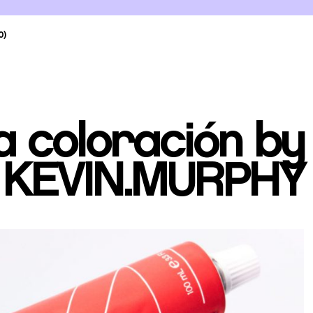
0)
 coloración by
KEVIN.MURPHY