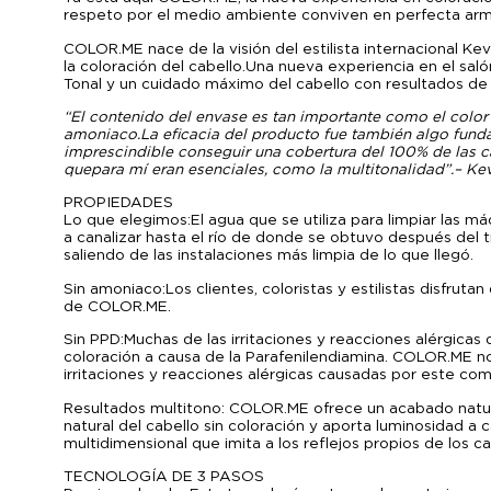
respeto por el medio ambiente conviven en perfecta arm
COLOR.ME nace de la visión del estilista internacional Ke
la coloración del cabello. Una nueva experiencia en el sal
Tonal y un cuidado máximo del cabello con resultados de 
“El contenido del envase es tan importante como el color
amoniaco. La eficacia del producto fue también algo fund
imprescindible conseguir una cobertura del 100% de las c
que para mí eran esenciales, como la multitonalidad”. – K
PROPIEDADES
Lo que elegimos: El agua que se utiliza para limpiar las 
a canalizar hasta el río de donde se obtuvo después del tr
saliendo de las instalaciones más limpia de lo que llegó.
Sin amoniaco: Los clientes, coloristas y estilistas disfrut
de COLOR.ME.
Sin PPD: Muchas de las irritaciones y reacciones alérgica
coloración a causa de la Parafenilendiamina. COLOR.ME no 
irritaciones y reacciones alérgicas causadas por este c
Resultados multitono: COLOR.ME ofrece un acabado natur
natural del cabello sin coloración y aporta luminosidad 
multidimensional que imita a los reflejos propios de los ca
TECNOLOGÍA DE 3 PASOS