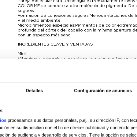
Pareja molecular: Esta tecnología extremadamente innov
COLOR.ME se conecte a otra molécula de pigmento. De es
seguras.
Formación de conexiones seguras: Menos irritaciones de l
y el medio ambiente.
Micropigmentos especiales: Pigmentos de color extrema
profunda del córtex del cabello con la mínima apertura de 
con un aspecto más sano.
INGREDIENTES CLAVE Y VENTAJAS
Miel
Vitaminas y minerales que actúan como humectantes y ay
protectora.
Granada
Los antioxidantes protegen de los efectos dañinos de los r
las enzimas que descomponen el colágeno.
Detalles
Configuración de anuncios
Manteca de Karité
Aporta humedad y ácidos grasos para hidratar el cabello 
Escaramujo
s
El escaramujo se utiliza a menudo en productos de alta 
proporcionan unos resultados de coloración de larga dura
ios
procesamos sus datos personales, p.ej., su dirección IP, con te
Aceite de Coco
ión en su dispositivo con el fin de ofrecer publicidad y contenido p
Protege el cuero cabelludo durante el proceso de colorac
gación de audiencia y desarrollo de servicios. Tiene la opción de sele