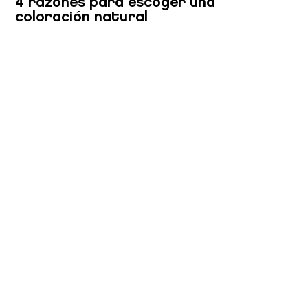
4 razones para escoger una
coloración natural
Tendencias y Colecciones
Skincare for your hair, la última
tendencia en cuidado capilar