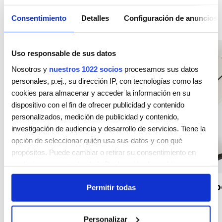
Consentimiento
Detalles
Configuración de anuncios
INSPIRACIÓN Y LOOKS
Uso responsable de sus datos
Nosotros y
nuestros 1022 socios
procesamos sus datos
personales, p.ej., su dirección IP, con tecnologías como las
cookies para almacenar y acceder la información en su
dispositivo con el fin de ofrecer publicidad y contenido
personalizados, medición de publicidad y contenido,
investigación de audiencia y desarrollo de servicios. Tiene la
opción de seleccionar quién usa sus datos y con qué
propósitos. Puede cambiar o retirar su consentimiento en
cualquier momento desde la Declaración de cookies o
clicando en el Menú de consentimiento.
Novedades y Productos
Combatir el calor: los mejores pr
Permitir todas
proteger tu cabello
Si lo permite, también quisiéramos:
Recopilar información sobre su ubicación geográfica
Personalizar