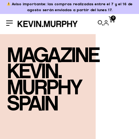
Aviso importante: las compras realizadas entre el 7 y el 16 de
agosto serán enviadas a partir del lunes 17.
0
MAGAZINE
KEVIN.
MURPHY
SPAIN