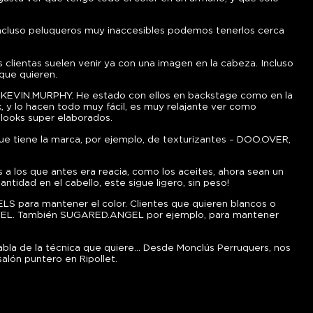
, incluso peluqueros muy inaccesibles podemos tenerlos cerca
 clientas suelen venir ya con una imagen en la cabeza. Incluso
 que quieren.
de KEVIN.MURPHY. He estado con ellos en backstage como en la
k, y lo hacen todo muy fácil, es muy relajante ver como
 looks super elaborados.
ue tiene la marca, por ejemplo, de texturizantes – DOO.OVER,
a los que antes era reacia, como los aceites, ahora sean un
idad en el cabello, este sigue ligero, sin peso!
 para mantener el color. Clientes que quieren blancos o
NGEL. También SUGARED.ANGEL por ejemplo, para mantener
habla de la técnica que quiere… Desde Monclús Perruquers, nos
lón puntero en Ripollet.