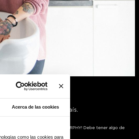
puntero”
Acerca de las cookies
VIN.MURPHY en nuestro país.
mbién se han enamorado de KEVIN.MURPHY! Debe tener algo de
cnologías como las cookies para