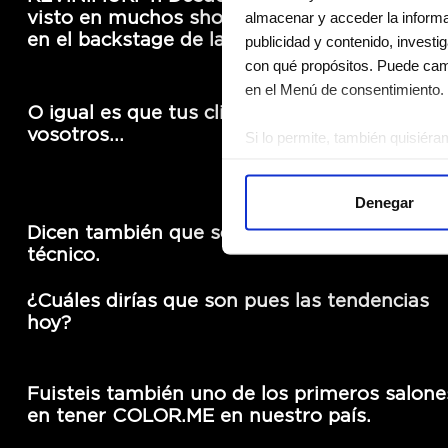
visto en muchos shows de moda trabajando
almacenar y acceder la informac
en el backstage de la marca.
publicidad y contenido, investi
con qué propósitos. Puede camb
en el Menú de consentimiento.
O igual es que tus clientas confían mucho e
vosotros…
Si lo permite, también quisiéra
Recopilar información 
Identificar su dispositi
Denegar
Obtenga más información sobre
Dicen también que sois un salón muy
Puede cambiar o retirar su con
técnico.
Las cookies de este sitio web s
¿Cuáles dirías que son pues las tendencias
el tráfico. Además, compartimo
hoy?
publicidad y análisis web, qui
partir del uso que haya hecho d
Fuisteis también uno de los primeros salone
en tener COLOR.ME en nuestro país.