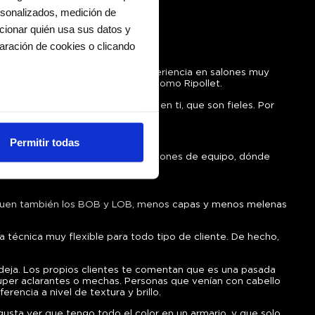
ersonalizados, medición de
ccionar quién usa sus datos y
aración de cookies o clicando
 Ripollet. Antes, cogí mucha experiencia en salones muy
r este concepto a una localidad como Ripollet.
s cuenta de que la gente confía en ti, que son fieles. Por
os metros
 viene al salón.
uellas digitales)
Permitir todas
cias en la
sección de datos
.
o lo repasamos siempre en las reuniones de equipo, dónde
 renovando el salón.
es de redes sociales y analizar
a. Siguen también los BOB y LOB, menos capas y menos melenas
ers de redes sociales,
ado o que hayan recopilado a
na técnica muy flexible para todo tipo de cliente. De hecho,
e deja. Los propios clientes te comentan que es una pasada
super aclarantes o mechas. Personas que venían con cabello
encia a nivel de textura y brillo.
usta ver que tengo todo el color en un armario, y que solo