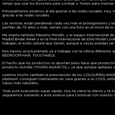
tengo que usar los Boosters para corregir o Toners para matizar.
Principalmente estamos al día gracias a las redes sociales. Hoy
gracias a las redes sociales.
Las revistas están perdiendo cada vez más el protagonismo y las
perfiles de 70 años o más, vienen con una foto en el móvil de lo
Me inspira también Massimo Morello, y el equipo internacional 
Madrid Bridal Week o en la Final internacional de Elite Model Loo
trabajan, el estilo natural que tienen, aunque a veces puedan ser
Nos hemos acostumbrado ya a trabajar con la oferta diferente q
BEDROOM.HAIR, TOUCHABLE.
El hecho que los productos no aporten peso hace que productos 
producto estrella (YOUNG.AGAIN OIL), ya que aunque apliques cant
Usamos mucho también la prescripción de los COLOURING.ANGELS
platinium, consiguen mantenerlo en casa gracias a un COOL.A
rubios más naturales…
Toda está avanzando super rápido. Hoy te viene la clienta y te 
seguiremos sumando a este avance para continuar con nuestro sa