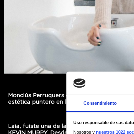
Monclús Perruquers es el salón de belleza y
estética puntero en la localidad de Ripollet.
Consentimiento
Uso responsable de sus dato
Laia, fuiste una de las primeras clientas de
KEVIN.MURPY. Desde entonces, te hemos
Nosotros y
nuestros 1022 soc