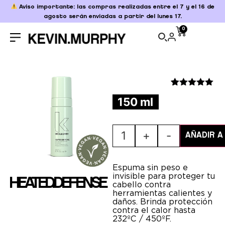
Aviso importante: las compras realizadas entre el 7 y el 16 de
agosto serán enviadas a partir del lunes 17.
0
Valorado
2
150 ml
con
5.00
de
5 en base
a
valoraciones
1
+
-
de clientes
AÑADIR A
Espuma sin peso e
invisible para proteger tu
HEATED.DEFENSE
cabello contra
herramientas calientes y
daños. Brinda protección
contra el calor hasta
232ºC / 450ºF.