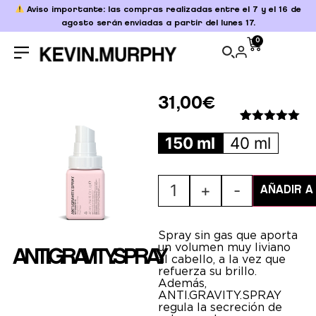
Aviso importante: las compras realizadas entre el 7 y el 16 de
agosto serán enviadas a partir del lunes 17.
0
31,00
€
Valorado
1
150 ml
40 ml
con
5.00
de
5 en base
a
valoración
de un
1
+
-
cliente
AÑADIR A
Spray sin gas que aporta
un volumen muy liviano
ANTI.GRAVITY.SPRAY
al cabello, a la vez que
refuerza su brillo.
Además,
ANTI.GRAVITY.SPRAY
regula la secreción de