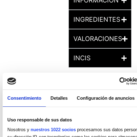
INFORMACIÓN
INGREDIENTES
VALORACIONES
INCIS
Consentimiento
Detalles
Configuración de anuncios
PRODUCTOS
Uso responsable de sus datos
RELACIONADOS
Nosotros y
nuestros 1022 socios
procesamos sus datos personal
su dirección IP, con tecnologías como las cookies para almacen