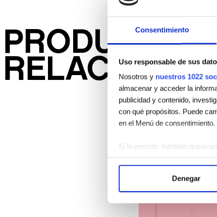
Consentimiento
PRODUCTOS
RELACIONA
Uso responsable de sus dato
Nosotros y
nuestros 1022 soc
almacenar y acceder la informac
publicidad y contenido, investi
con qué propósitos. Puede camb
en el Menú de consentimiento.
Si lo permite, también quisiéra
Recopilar información 
Identificar su dispositi
Denegar
Obtenga más información sobre
Puede cambiar o retirar su con