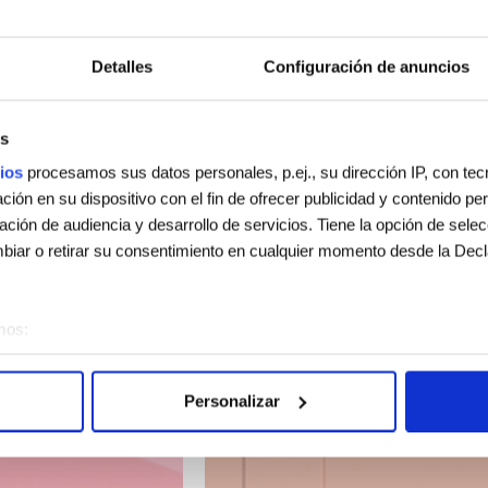
Detalles
Configuración de anuncios
DOS
s
ios
procesamos sus datos personales, p.ej., su dirección IP, con te
ión en su dispositivo con el fin de ofrecer publicidad y contenido p
gación de audiencia y desarrollo de servicios. Tiene la opción de sele
iar o retirar su consentimiento en cualquier momento desde la Decl
mos:
sobre su ubicación geográfica que puede tener una precisión de vari
vo analizándolo activamente para buscar características específicas (h
Personalizar
 cómo se procesan sus datos personales y establezca sus preferen
sentimiento en cualquier momento en la Declaración de cookies.