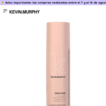
Aviso importante: las compras realizadas entre el 7 y el 16 de agost