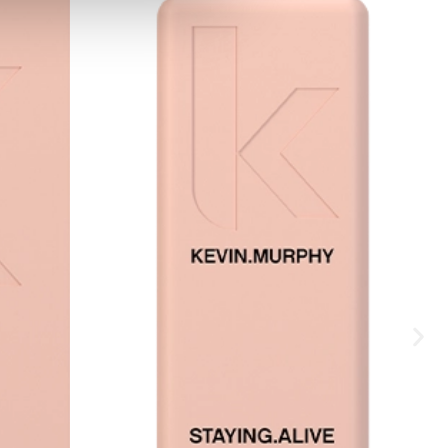
es de redes sociales y analizar
ers de redes sociales,
ado o que hayan recopilado a