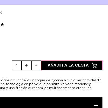
0)
de
se
ones
tes
+
-
1
AÑADIR A LA CESTA
le a tu cabello un toque de fijación a cualquier hora del día
iene tecnología en polvo que permite volver a modelar y
ra y una fijación duradera y simultáneamente crear una