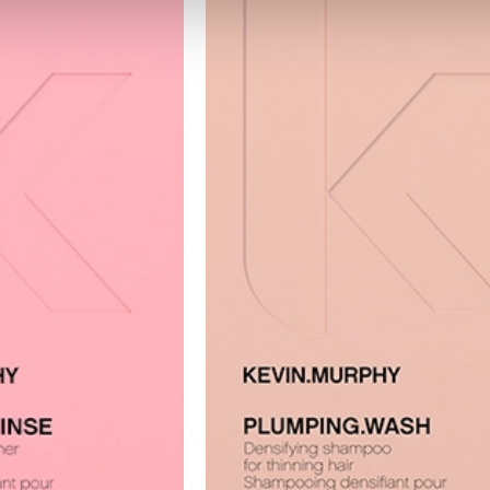
e usan para personalizar el contenido y los anuncios, ofrecer funcion
s información sobre el uso que haga del sitio web con nuestros partn
enes pueden combinarla con otra información que les haya proporcion
e sus servicios.