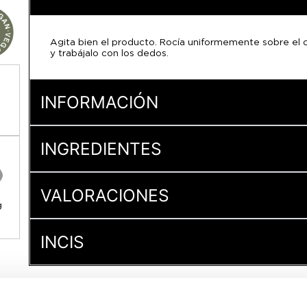
Agita bien el producto. Rocía uniformemente sobre el c
y trabájalo con los dedos.
INFORMACIÓN
INGREDIENTES
VALORACIONES
g
INCIS