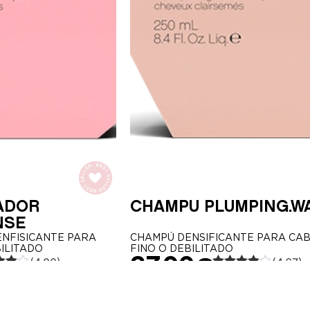
ADOR
CHAMPÚ PLUMPING.W
NSE
NFISICANTE PARA
CHAMPÚ DENSIFICANTE PARA CA
ILITADO
FINO O DEBILITADO
37,00
€
(4.00)
(4.67)
do
Valorado
.00
con
4.67
250ml
40ml
de 5