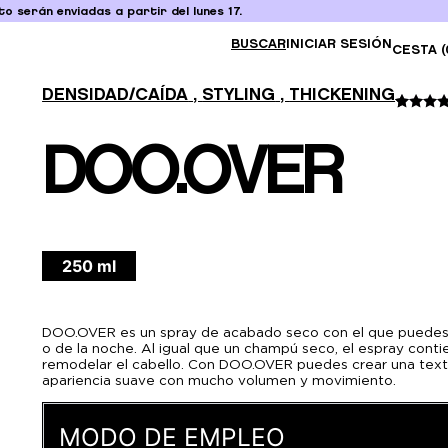
o serán enviadas a partir del lunes 17.
BUSCAR
INICIAR SESIÓN
CESTA (
DENSIDAD/CAÍDA
,
STYLING
,
THICKENING
Valorado
2
con
5.00
5 en ba
DOO.OVER
a
valoraci
de clien
250 ml
DOO.OVER es un spray de acabado seco con el que puedes dar
o de la noche. Al igual que un champú seco, el espray cont
remodelar el cabello. Con DOO.OVER puedes crear una textu
apariencia suave con mucho volumen y movimiento.
MODO DE EMPLEO