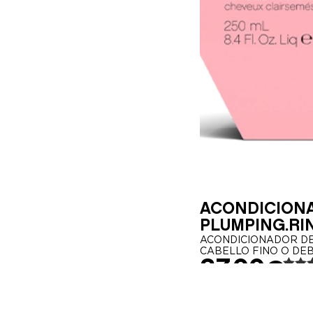
ACONDICION
PLUMPING.RI
ACONDICIONADOR DE
CABELLO FINO O DEB
37,00
€
Valora
con
4
250ml
de 5