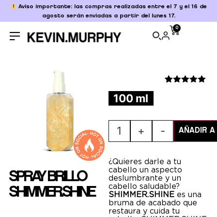
Aviso importante: las compras realizadas entre el 7 y el 16 de
agosto serán enviadas a partir del lunes 17.
0
Valorado
5
100 ml
con
5.00
de
5 en base
a
valoraciones
1
+
-
de clientes
AÑADIR A
¿Quieres darle a tu
cabello un aspecto
SPRAY BRILLO
deslumbrante y un
cabello saludable?
SHIMMER.SHINE
SHIMMER.SHINE
es una
bruma de acabado que
restaura y cuida tu