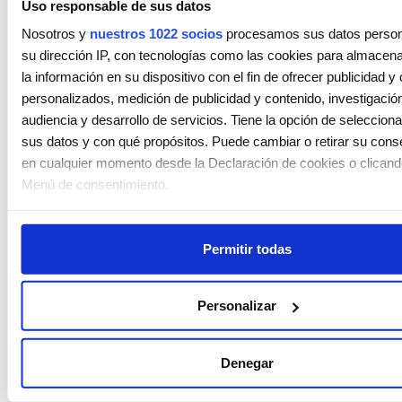
Uso responsable de sus datos
PRODUCTOS
Nosotros y
nuestros 1022 socios
procesamos sus datos personal
RELACIONADOS
su dirección IP, con tecnologías como las cookies para almacen
la información en su dispositivo con el fin de ofrecer publicidad y
personalizados, medición de publicidad y contenido, investigació
audiencia y desarrollo de servicios. Tiene la opción de seleccion
sus datos y con qué propósitos. Puede cambiar o retirar su cons
en cualquier momento desde la Declaración de cookies o clicand
Menú de consentimiento.
Si lo permite, también quisiéramos:
Permitir todas
Recopilar información sobre su ubicación geográfica que
una precisión de varios metros
Identificar su dispositivo analizándolo activamente para 
Personalizar
NIGHT.SHI
CHAMPÚ
características específicas (huellas digitales)
FT
HYDRATE-
SÉRUM DE
CHAMPÚ
ME.WASH
Obtenga más información sobre cómo se procesan sus datos pe
NOCHE
HIDRATANT
42,00
31,00
€
Denegar
establezca sus preferencias en la
sección de datos
. Puede cambi
NUTRITIVO
E PARA
€
(5.00)
(5
CABELLOS
su consentimiento en cualquier momento en la Declaración de co
250ml
Valorado
Va
SECOS
con
5.00
de
co