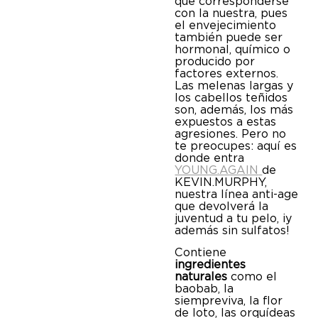
qué corresponderse
con la nuestra, pues
el envejecimiento
también puede ser
hormonal, químico o
producido por
factores externos.
Las melenas largas y
los cabellos teñidos
son, además, los más
expuestos a estas
agresiones. Pero no
te preocupes: aquí es
donde entra
YOUNG.AGAIN
de
KEVIN.MURPHY,
nuestra línea anti-age
que devolverá la
juventud a tu pelo, ¡y
además sin sulfatos!
Contiene
ingredientes
naturales
como el
baobab, la
siempreviva, la flor
de loto, las orquídeas