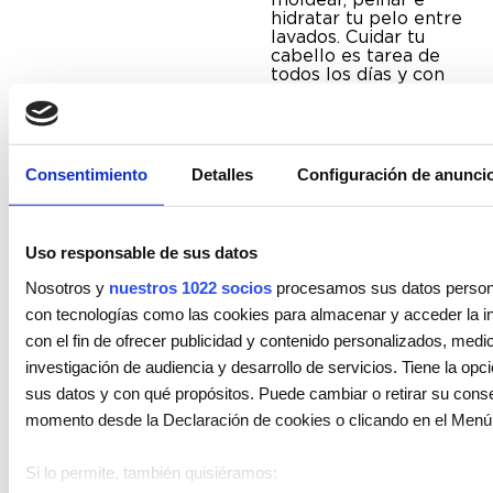
hidratar tu pelo entre
lavados. Cuidar tu
cabello es tarea de
todos los días y con
estos productos
tienes el tratamiento
para cabello dañado
más completo.
Consentimiento
Detalles
Configuración de anunci
La aplicación de la
línea YOUNG.AGAIN
al completo
garantiza un mayor
Uso responsable de sus datos
efecto anti-aging así
como una
Nosotros y
nuestros 1022 socios
procesamos sus datos personale
redensificación más
con tecnologías como las cookies para almacenar y acceder la in
rápida del pelo
dañado. ¡Consigue
con el fin de ofrecer publicidad y contenido personalizados, medic
una melena larga y
investigación de audiencia y desarrollo de servicios. Tiene la opc
joven con
KEVIN.MURPHY!
sus datos y con qué propósitos. Puede cambiar o retirar su conse
momento desde la Declaración de cookies o clicando en el Menú
Si lo permite, también quisiéramos: