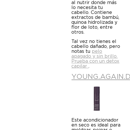
al nutrir donde más
lo necesita tu
cabello. Contiene
extractos de bambú,
quinoa hidrolizada y
flor de loto, entre
otros.
Tal vez no tienes el
cabello dañado, pero
notas tu
pelo
apagado y sin brillo.
Prueba con un detox
capilar
.
YOUNG.AGAIN.D
Este acondicionador
en seco es ideal para
moldear, peinar e