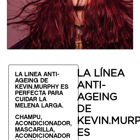
LA LÍNEA
LA LÍNEA ANTI-
AGEING DE
ANTI-
KEVIN.MURPHY ES
PERFECTA PARA
AGEING
CUIDAR LA
DE
MELENA LARGA.
CHAMPÚ,
KEVIN.MUR
ACONDICIONADOR,
ES
MASCARILLA,
ACONDICIONADOR