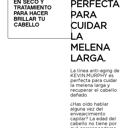
PERFECTA
EN SECO Y
TRATAMIENTO
PARA
PARA HACER
BRILLAR TU
CUIDAR
CABELLO
LA
MELENA
LARGA.
La línea anti-aging de
KEVIN.MURPHY es
perfecta para cuidar
la melena larga y
recuperar el cabello
dañado.
¿Has oído hablar
alguna vez del
envejecimiento
capilar? La edad del
cabello no tiene por