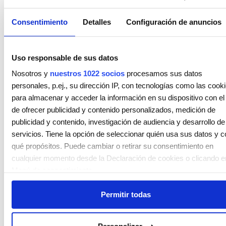
paso:
Consentimiento
Detalles
Configuración de anuncios
acabado
Para lucir un cabello
brillante al instante,
Uso responsable de sus datos
mientras aportas
Nosotros y
nuestros 1022 socios
procesamos sus datos
hidratación y
reparación, puedes
personales, p.ej., su dirección IP, con tecnologías como las cook
confiar en
para almacenar y acceder la información en su dispositivo con el 
SHIMMER.SHINE
, un
spray ligero que
de ofrecer publicidad y contenido personalizados, medición de
reaviva el brillo,
publicidad y contenido, investigación de audiencia y desarrollo de
repara el cabello y le
servicios. Tiene la opción de seleccionar quién usa sus datos y c
aporta un acabado
saludable. ¿El
qué propósitos. Puede cambiar o retirar su consentimiento en
motivo? Es el
cualquier momento desde la Declaración de cookies o clicando e
producto que
sustituye a los
Menú de consentimiento.
aceites habituales
que pueden engrasar
en exceso el cabello,
Permitir todas
Si lo permite, también quisiéramos:
gracias a las
Recopilar información sobre su ubicación geográfica que
partículas luminosas
que contiene su
puede tener una precisión de varios metros