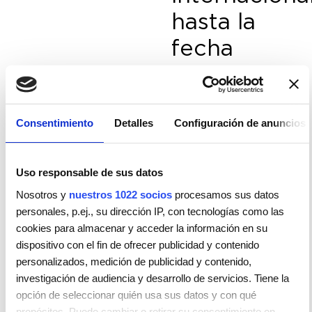
hasta la
fecha
Bajo el lema
‘On the
Shoulders of Giants’
,
la
BBFW 2026
rinde
homenaje a quienes
Consentimiento
Detalles
Configuración de anuncios
han construido los
cimientos de esta
industria, de forma
visible o anónima.
Uso responsable de sus datos
Con
44 diseñadores
(un 60% de ellos
Nosotros y
nuestros 1022 socios
procesamos sus datos
internacionales)
y
más de 900 vestidos
personales, p.ej., su dirección IP, con tecnologías como las
en escena,
la
cookies para almacenar y acceder la información en su
pasarela no solo
mostrará el futuro de
dispositivo con el fin de ofrecer publicidad y contenido
la moda para novias,
personalizados, medición de publicidad y contenido,
sino
también
investigación de audiencia y desarrollo de servicios. Tiene la
propuestas de gala,
fiesta y alfombra
opción de seleccionar quién usa sus datos y con qué
roja.
propósitos. Puede cambiar o retirar su consentimiento en