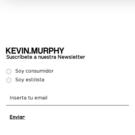
anuncios, ofrecer funciones de redes sociales y analizar el tráfi
compartimos información sobre el uso que haga del sitio web co
partners de redes sociales, publicidad y análisis web, quienes p
combinarla con otra información que les haya proporcionado o q
recopilado a partir del uso que haya hecho de sus servicios.
Suscríbete a nuestra Newsletter
Soy consumidor
Soy estilista