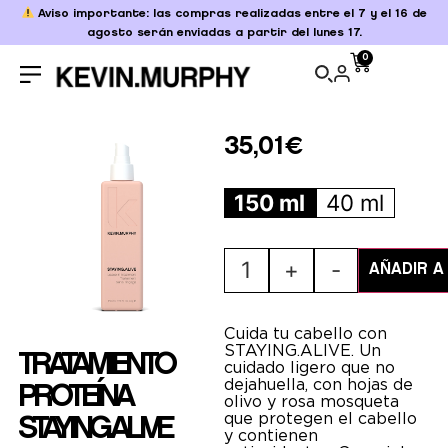
Aviso importante: las compras realizadas entre el 7 y el 16 de
agosto serán enviadas a partir del lunes 17.
0
35,01
€
150 ml
40 ml
1
+
-
AÑADIR A
Cuida tu cabello con
STAYING.ALIVE. Un
TRATAMIENTO
cuidado ligero que no
deja huella, con hojas de
PROTEÍNA
olivo y rosa mosqueta
que protegen el cabello
STAYING.ALIVE
y contienen