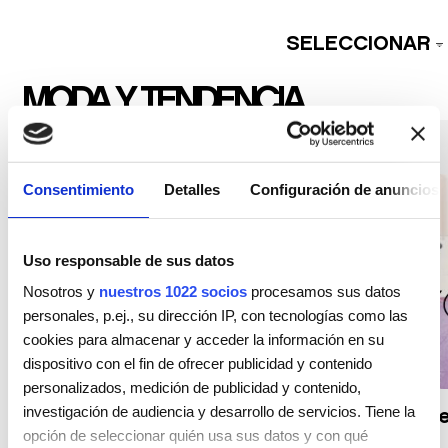
SELECCIONAR
MODA Y TENDENCIA
Consentimiento
Detalles
Configuración de anuncios
Uso responsable de sus datos
Nosotros y
nuestros 1022 socios
procesamos sus datos
personales, p.ej., su dirección IP, con tecnologías como las
cookies para almacenar y acceder la información en su
dispositivo con el fin de ofrecer publicidad y contenido
personalizados, medición de publicidad y contenido,
Tendencias y Colecciones
investigación de audiencia y desarrollo de servicios. Tiene la
Skincare for your hair, la última 
opción de seleccionar quién usa sus datos y con qué
capilar