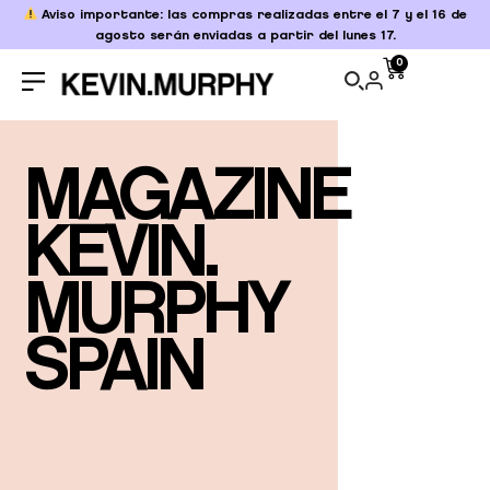
Aviso importante: las compras realizadas entre el 7 y el 16 de
agosto serán enviadas a partir del lunes 17.
0
MAGAZINE
KEVIN.
MURPHY
SPAIN