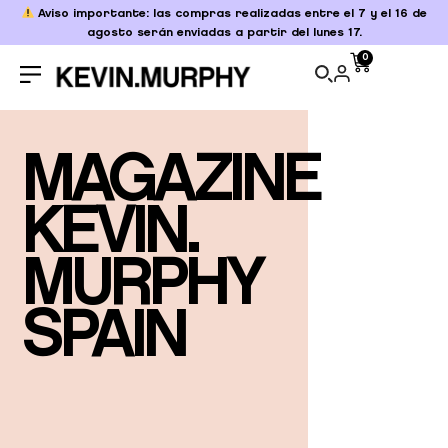
Aviso importante: las compras realizadas entre el 7 y el 16 de
agosto serán enviadas a partir del lunes 17.
0
MAGAZINE
KEVIN.
MURPHY
SPAIN