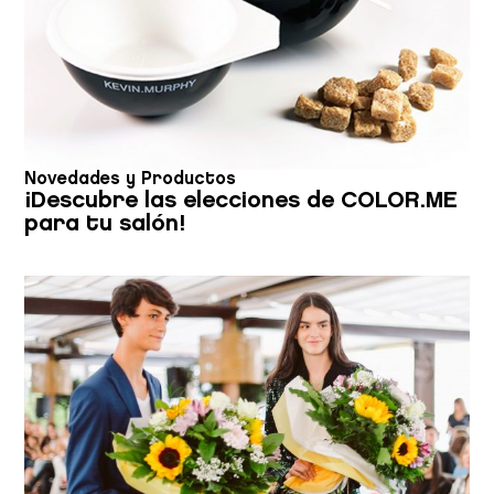
contenido y los anuncios, ofrecer funciones de redes sociales
y analizar el tráfico. Además, compartimos información sobre
el uso que haga del sitio web con nuestros partners de redes
sociales, publicidad y análisis web, quienes pueden
combinarla con otra información que les haya proporcionado
o que hayan recopilado a partir del uso que haya hecho de
sus servicios.
Novedades y Productos
¡Descubre las elecciones de COLOR.ME
para tu salón!