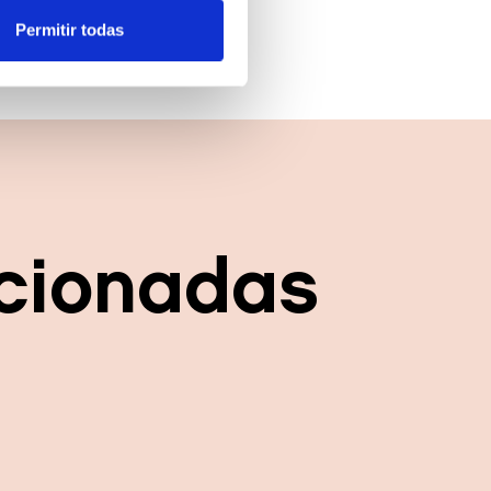
uellas digitales)
Permitir todas
cias en la
sección de datos
.
es de redes sociales y analizar
ers de redes sociales,
ado o que hayan recopilado a
acionadas