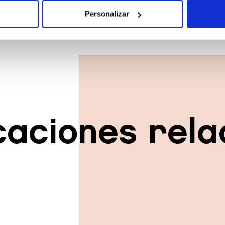
vo analizándolo activamente para buscar características específicas (h
Personalizar
 cómo se procesan sus datos personales y establezca sus preferen
sentimiento en cualquier momento en la Declaración de cookies.
e usan para personalizar el contenido y los anuncios, ofrecer funcion
s información sobre el uso que haga del sitio web con nuestros partn
enes pueden combinarla con otra información que les haya proporcion
e sus servicios.
caciones rel