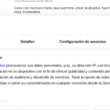
Cera con textura mate que permite crear acabados fuertes
muy moldeable.
ROUGH.RIDER
Pasta de arcilla con una fijación fuerte y adecuada para cr
sulfatos, de parabenos y, por supuesto, no está testada e
FREE.HOLD
Detalles
Configuración de anuncios
Crema de modelado que confiere al cabello un brillo nat
quienes les gusta llevar un look “falso despeinado”.
s
SUPER.GOO
ios
procesamos sus datos personales, p.ej., su dirección IP, con te
ión en su dispositivo con el fin de ofrecer publicidad y contenido p
Este gel gomoso sin parabenos crea un look muy natural 
gación de audiencia y desarrollo de servicios. Tiene la opción de sele
y no deja residuos. Aun así, mantendrá tu peinado durant
iar o retirar su consentimiento en cualquier momento desde la Decl
mos:
sobre su ubicación geográfica que puede tener una precisión de vari