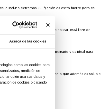
 ¡e incluso extremos! Su fijación es extra fuerte pero es
ear un look «duro». Es muy fácil de aplicar, está libre de
n animales.
Acerca de las cookies
ural. Funciona como una crema de peinado y es ideal para
cnologías como las cookies para
ersonalizados, medición de
debido a estar basado en agua, por lo que además es soluble
ccionar quién usa sus datos y
e mucho rato.
aración de cookies o clicando
os metros