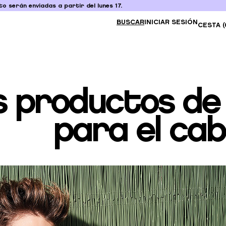
o serán enviadas a partir del lunes 17.
BUSCAR
INICIAR SESIÓN
CESTA (
s productos d
para el cab