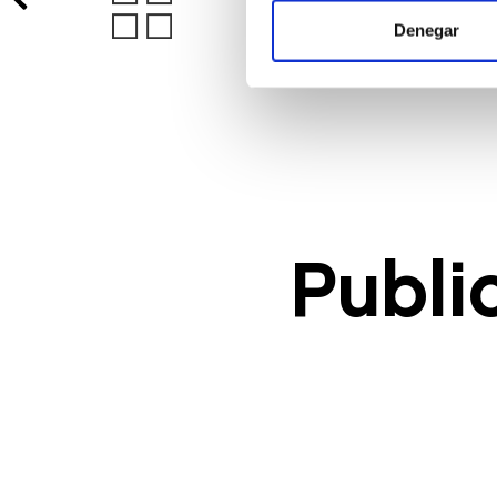
Identificar su dispositi
Denegar
Obtenga más información sobre
Puede cambiar o retirar su con
Las cookies de este sitio web s
el tráfico. Además, compartimo
publicidad y análisis web, qui
partir del uso que haya hecho d
Publi