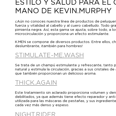
ESTILO Y SALUD PARA EL
MANO DE KEVIN.MURPHY
¿Aún no conoces nuestra línea de productos de peluquerí
fuerza y vitalidad al cabello y al cuero cabelludo. Todo g
pimienta negra. Así, esta gama se ajusta, sobre todo, a lo
microcirculación y proporciona un efecto estimulante.
K.MEN se compone de diversos productos. Entre ellos, cha
deslumbrante, ¡también para hombres!
STIMULATE-ME.WASH
Se trata de un champú estimulante y refrescante, tanto p
natural y estimula la circulación, gracias a sus cristales
que también proporcionan un delicioso aroma.
THICK.AGAIN
Este tratamiento sin aclarado proporciona volumen y dens
debilitados, ya que además tiene efecto reparador y anti
utilizada para las máscaras de pestañas, y sus ingredient
cada vez más denso y espeso.
NIGHT.RIDER