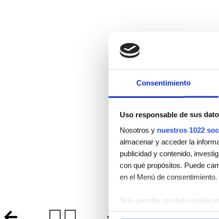
Consentimiento
Uso responsable de sus dato
Nosotros y
nuestros 1022 soc
almacenar y acceder la informac
publicidad y contenido, investi
con qué propósitos. Puede camb
en el Menú de consentimiento.
Si lo permite, también quisiéra
Recopilar información 