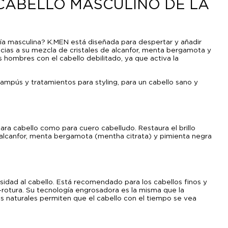
 CABELLO MASCULINO DE LA
a masculina? K.MEN está diseñada para despertar y añadir
racias a su mezcla de cristales de alcanfor, menta bergamota y
s hombres con el cabello debilitado, ya que activa la
mpús y tratamientos para styling, para un cabello sano y
ara cabello como para cuero cabelludo. Restaura el brillo
 de alcanfor, menta bergamota (mentha citrata) y pimienta negra
idad al cabello. Está recomendado para los cabellos finos y
-rotura. Su tecnología engrosadora es la misma que la
es naturales permiten que el cabello con el tiempo se vea