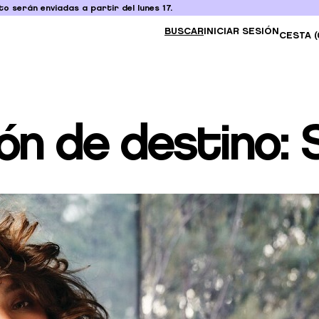
o serán enviadas a partir del lunes 17.
BUSCAR
INICIAR SESIÓN
CESTA (
ión de destino: