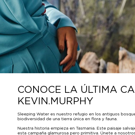
CONOCE LA ÚLTIMA C
KEVIN.MURPHY
Sleeping Water es nuestro refugio en los antiguos bosq
biodiversidad de una tierra única en flora y fauna.
Nuestra historia empieza en Tasmania. Este paisaje salv
esta campaña glamurosa pero primitiva. Únete a nosotros 