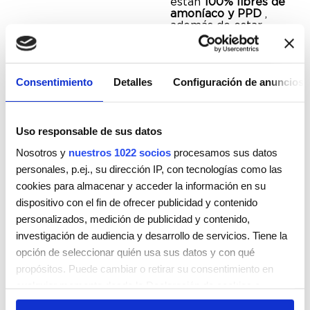
están
100% libres de
amoníaco y PPD
,
además de estar
formulados con
ingredientes
naturales como la
miel, la granada y la
Consentimiento
Detalles
Configuración de anuncios
manteca de karité.
Encuentra tu salón
más cercano, prueba
nuestras últimas
Uso responsable de sus datos
propuestas de color
y enamórate de los
Nosotros y
nuestros 1022 socios
procesamos sus datos
resultados.
personales, p.ej., su dirección IP, con tecnologías como las
cookies para almacenar y acceder la información en su
dispositivo con el fin de ofrecer publicidad y contenido
personalizados, medición de publicidad y contenido,
investigación de audiencia y desarrollo de servicios. Tiene la
Encuentra
tu salón
opción de seleccionar quién usa sus datos y con qué
más cercano aquí.
propósitos. Puede cambiar o retirar su consentimiento en
cualquier momento desde la Declaración de cookies o
clicando en el Menú de consentimiento.