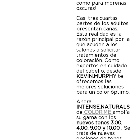
como para morenas
oscuras!
Casi tres cuartas
partes de los adultos
presentan canas.
Esta realidad es la
razón principal por la
que acuden a los
salones a solicitar
tratamientos de
coloración. Como
expertos en cuidado
del cabello, desde
KEVIN.MURPHY
te
ofrecemos las
mejores soluciones
para un color óptimo.
Ahora,
INTENSE.NATURALS
de
COLOR.ME
amplía
su gama con los
nuevos tonos 3.00,
4.00, 9.00 y 10.00
. Se
trata de nuevas
opciones de tonos