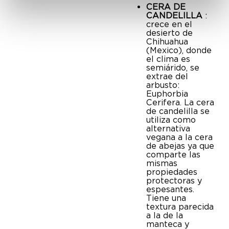
Obtenga más información sobre cómo se procesan sus datos
CERA DE
personales y establezca sus preferencias en la
sección de
CANDELILLA
:
crece en el
datos
. Puede cambiar o retirar su consentimiento en
desierto de
cualquier momento en la Declaración de cookies.
Chihuahua
(Mexico), donde
el clima es
Las cookies de este sitio web se usan para personalizar el
semiárido, se
contenido y los anuncios, ofrecer funciones de redes sociales
extrae del
arbusto:
y analizar el tráfico. Además, compartimos información sobre
Euphorbia
el uso que haga del sitio web con nuestros partners de redes
Cerifera. La cera
de candelilla se
sociales, publicidad y análisis web, quienes pueden
utiliza como
combinarla con otra información que les haya proporcionado
alternativa
o que hayan recopilado a partir del uso que haya hecho de
vegana a la cera
de abejas ya que
sus servicios.
comparte las
mismas
propiedades
protectoras y
espesantes.
Tiene una
textura parecida
a la de la
manteca y