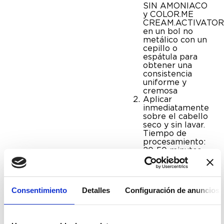
SIN AMONIACO
y COLOR.ME
CREAM.ACTIVATO
en un bol no
metálico con un
cepillo o
espátula para
obtener una
consistencia
uniforme y
cremosa
Aplicar
inmediatamente
sobre el cabello
seco y sin lavar.
Tiempo de
procesamiento:
20-50 minutos.
Revise el
cabello con
frecuencia hasta
obtener el nivel
Consentimiento
Detalles
Configuración de anuncios
de aclaración
deseado.
Una vez que se
completa el