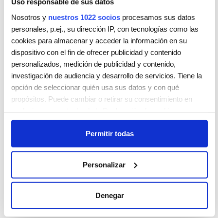
Uso responsable de sus datos
tiempo, aclarar
bien y después
Nosotros y
nuestros 1022 socios
procesamos sus datos
lavar el cabello
con un champú
personales, p.ej., su dirección IP, con tecnologías como las
suave.
cookies para almacenar y acceder la información en su
¿PARA QUIÉN
dispositivo con el fin de ofrecer publicidad y contenido
ES?
personalizados, medición de publicidad y contenido,
investigación de audiencia y desarrollo de servicios. Tiene la
¡Cualquiera que
opción de seleccionar quién usa sus datos y con qué
quiera aclarar su
propósitos. Puede cambiar o retirar su consentimiento en
cabello sin
exposición al
cualquier momento desde la Declaración de cookies o
amoníaco!
clicando en el Menú de consentimiento.
CREAM.LIGHTENER
AMMONIA-FREE es
Permitir todas
adecuado para todo
Si lo permite, también quisiéramos:
tipo de cabello,
texturas y técnicas y
Recopilar información sobre su ubicación geográfica
Personalizar
ofrece hasta 6
que puede tener una precisión de varios metros
niveles de aclaración.
Identificar su dispositivo analizándolo activamente
INGREDIENTES
para buscar características específicas (huellas
Denegar
CLAVE:
digitales)