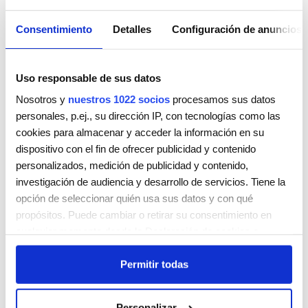
tendencia natural
destacan las trenzas
Consentimiento
Detalles
Configuración de anuncios
suaves para
complementar un
peinado ondulado.
Uso responsable de sus datos
Nosotros y
nuestros 1022 socios
procesamos sus datos
personales, p.ej., su dirección IP, con tecnologías como las
cookies para almacenar y acceder la información en su
dispositivo con el fin de ofrecer publicidad y contenido
personalizados, medición de publicidad y contenido,
investigación de audiencia y desarrollo de servicios. Tiene la
opción de seleccionar quién usa sus datos y con qué
propósitos. Puede cambiar o retirar su consentimiento en
cualquier momento desde la Declaración de cookies o
clicando en el Menú de consentimiento.
Permitir todas
Si lo permite, también quisiéramos:
Recopilar información sobre su ubicación geográfica
Personalizar