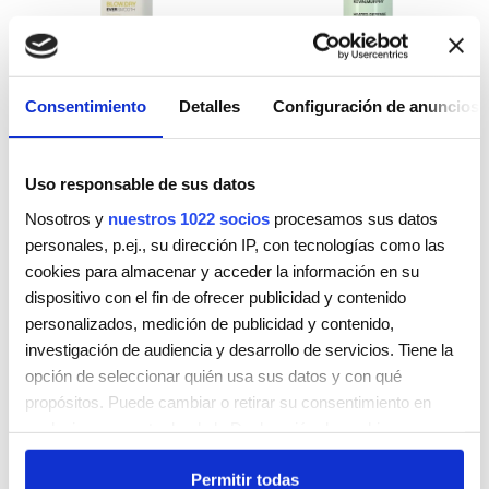
Consentimiento
Detalles
Configuración de anuncios
EVER.SMOOTH
HEATED.DEFENSE
Valorado
Valorado
39,00
€
31,00
€
con
con
Uso responsable de sus datos
5.00
5.00
de 5
de 5
Seleccionar opciones
Seleccionar opciones
Nosotros y
nuestros 1022 socios
procesamos sus datos
personales, p.ej., su dirección IP, con tecnologías como las
cookies para almacenar y acceder la información en su
dispositivo con el fin de ofrecer publicidad y contenido
personalizados, medición de publicidad y contenido,
investigación de audiencia y desarrollo de servicios. Tiene la
opción de seleccionar quién usa sus datos y con qué
propósitos. Puede cambiar o retirar su consentimiento en
cualquier momento desde la Declaración de cookies o
clicando en el Menú de consentimiento.
Permitir todas