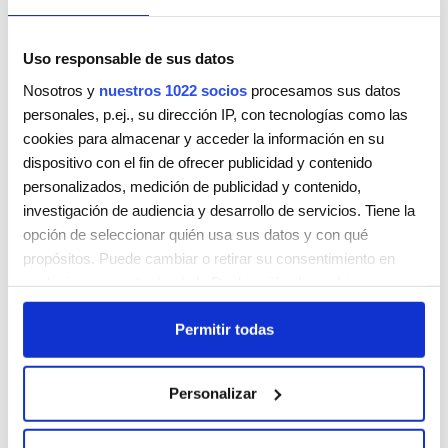
Uso responsable de sus datos
Nosotros y
nuestros 1022 socios
procesamos sus datos
personales, p.ej., su dirección IP, con tecnologías como las
THE LAB CALVET
cookies para almacenar y acceder la información en su
CARRER DE CALVET, 60
dispositivo con el fin de ofrecer publicidad y contenido
SARRIÀ-SANT GERVASI
BARCELONA
08021
personalizados, medición de publicidad y contenido,
ESPAÑA
investigación de audiencia y desarrollo de servicios. Tiene la
Teléfono:
936697665
opción de seleccionar quién usa sus datos y con qué
propósitos. Puede cambiar o retirar su consentimiento en
Lunes
09:30 - 20:00
cualquier momento desde la Declaración de cookies o
Martes
09:30 - 20:00
clicando en el Menú de consentimiento.
Miércoles
09:30 - 20:00
Permitir todas
Jueves
09:30 - 20:00
Si lo permite, también quisiéramos:
Viernes
09:30 - 20:00
Recopilar información sobre su ubicación geográfica
Sábado
09:00 - 14:00
Personalizar
que puede tener una precisión de varios metros
Domingo
Cerrada
Identificar su dispositivo analizándolo activamente