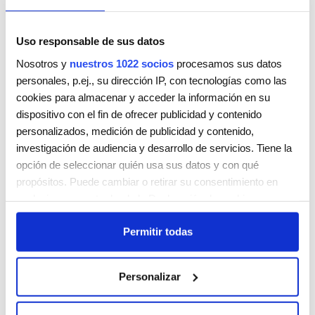
Uso responsable de sus datos
Nosotros y
nuestros 1022 socios
procesamos sus datos
personales, p.ej., su dirección IP, con tecnologías como las
SILVIA TOLEDO
cookies para almacenar y acceder la información en su
ISLA DE LOBOS S/N
dispositivo con el fin de ofrecer publicidad y contenido
SAN ISIDRO DE ABONA
Santa Cruz de Tenerife
38611
personalizados, medición de publicidad y contenido,
ESPAÑA
investigación de audiencia y desarrollo de servicios. Tiene la
Teléfono:
922390302
opción de seleccionar quién usa sus datos y con qué
propósitos. Puede cambiar o retirar su consentimiento en
Lunes
9:00 AM - 5:00 PM
cualquier momento desde la Declaración de cookies o
Martes
9:00 AM - 5:00 PM
clicando en el Menú de consentimiento.
Miércoles
9:00 AM - 5:00 PM
Permitir todas
Jueves
9:00 AM - 5:00 PM
Si lo permite, también quisiéramos:
Viernes
9:00 AM - 5:00 PM
Recopilar información sobre su ubicación geográfica
Sábado
Cerrada
Personalizar
que puede tener una precisión de varios metros
Domingo
Cerrada
Identificar su dispositivo analizándolo activamente