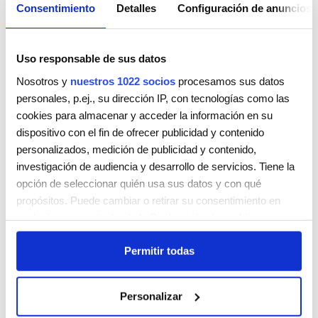
Consentimiento
Detalles
Configuración de anuncios
Uso responsable de sus datos
Nosotros y
nuestros 1022 socios
procesamos sus datos
personales, p.ej., su dirección IP, con tecnologías como las
cookies para almacenar y acceder la información en su
ROCES CUT & COLOR
dispositivo con el fin de ofrecer publicidad y contenido
C. de Hermosilla, 101
personalizados, medición de publicidad y contenido,
Madrid
28006
investigación de audiencia y desarrollo de servicios. Tiene la
España
opción de seleccionar quién usa sus datos y con qué
Teléfono:
914351346 / 619203128
propósitos. Puede cambiar o retirar su consentimiento en
cualquier momento desde la Declaración de cookies o
Lunes
10:00 AM - 8:30 PM
clicando en el Menú de consentimiento.
Martes
10:00 AM - 8:30 PM
Permitir todas
Miércoles
10:00 AM - 8:30 PM
Si lo permite, también quisiéramos:
Jueves
10:00 AM - 8:30 PM
Recopilar información sobre su ubicación geográfica
Viernes
9:00 AM - 9:00 PM
Personalizar
que puede tener una precisión de varios metros
Sábado
9:00 AM - 2:30 PM