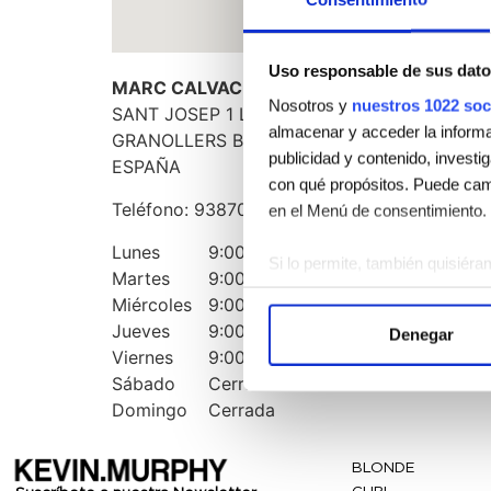
Uso responsable de sus dato
MARC CALVACHE HAIR SALON GRANOLLE
Nosotros y
nuestros 1022 soc
SANT JOSEP 1 LOCAL 2
almacenar y acceder la informac
GRANOLLERS
BARCELONA
08401
publicidad y contenido, investi
ESPAÑA
con qué propósitos. Puede camb
Teléfono:
938706108
en el Menú de consentimiento.
Lunes
9:00 AM - 5:00 PM
Si lo permite, también quisiéra
Martes
9:00 AM - 5:00 PM
Recopilar información 
Miércoles
9:00 AM - 5:00 PM
Identificar su dispositi
Jueves
9:00 AM - 5:00 PM
Denegar
Obtenga más información sobre
Viernes
9:00 AM - 5:00 PM
Puede cambiar o retirar su con
Sábado
Cerrada
Domingo
Cerrada
Las cookies de este sitio web s
el tráfico. Además, compartimo
BLONDE
publicidad y análisis web, qui