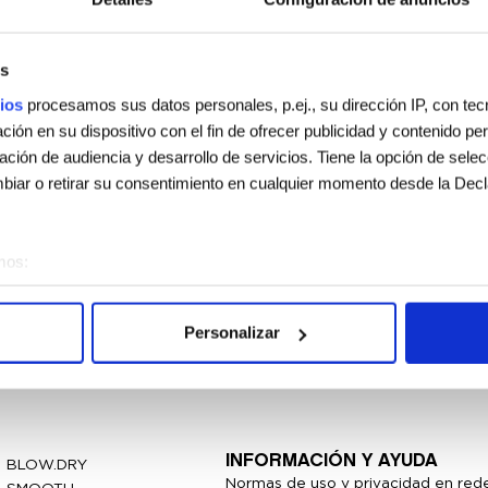
s
RS
ios
procesamos sus datos personales, p.ej., su dirección IP, con te
ión en su dispositivo con el fin de ofrecer publicidad y contenido p
gación de audiencia y desarrollo de servicios. Tiene la opción de sele
iar o retirar su consentimiento en cualquier momento desde la Decl
mos:
sobre su ubicación geográfica que puede tener una precisión de vari
vo analizándolo activamente para buscar características específicas (h
Personalizar
 cómo se procesan sus datos personales y establezca sus preferen
sentimiento en cualquier momento en la Declaración de cookies.
e usan para personalizar el contenido y los anuncios, ofrecer funcion
s información sobre el uso que haga del sitio web con nuestros partn
INFORMACIÓN Y AYUDA
BLOW.DRY
enes pueden combinarla con otra información que les haya proporcion
Normas de uso y privacidad en rede