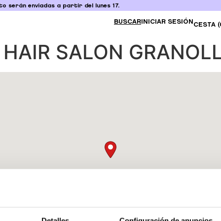
o serán enviadas a partir del lunes 17.
BUSCAR
INICIAR SESIÓN
CESTA (
 HAIR SALON GRANOL
Detalles
Configuración de anuncios