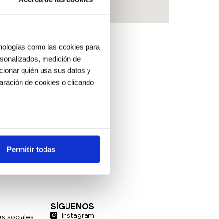
cnologías como las cookies para
ersonalizados, medición de
ccionar quién usa sus datos y
aración de cookies o clicando
os metros
uellas digitales)
Permitir todas
cias en la
sección de datos
.
es de redes sociales y analizar
ers de redes sociales,
SÍGUENOS
ado o que hayan recopilado a
Instagram
s sociales