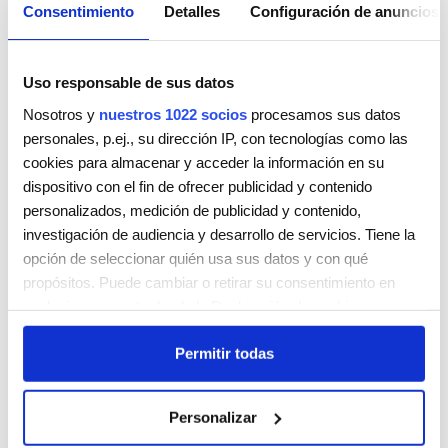
Consentimiento
Detalles
Configuración de anuncios
Uso responsable de sus datos
Nosotros y
nuestros 1022 socios
procesamos sus datos
personales, p.ej., su dirección IP, con tecnologías como las
cookies para almacenar y acceder la información en su
PERRUQUERIA ROSER
dispositivo con el fin de ofrecer publicidad y contenido
Carrer de l'Algavira, 18
personalizados, medición de publicidad y contenido,
Sant Feliu de Guíxols
Girona
17220
investigación de audiencia y desarrollo de servicios. Tiene la
España
opción de seleccionar quién usa sus datos y con qué
Teléfono:
972 32 13 87
propósitos. Puede cambiar o retirar su consentimiento en
cualquier momento desde la Declaración de cookies o
Lunes
Cerrada
clicando en el Menú de consentimiento.
Martes
9:00 AM - 7:00 PM
Permitir todas
Miércoles
9:00 AM - 7:00 PM
Si lo permite, también quisiéramos:
Jueves
9:00 AM - 7:00 PM
Recopilar información sobre su ubicación geográfica
Viernes
9:00 AM - 7:00 PM
Personalizar
que puede tener una precisión de varios metros
Sábado
9:00 AM - 7:00 PM