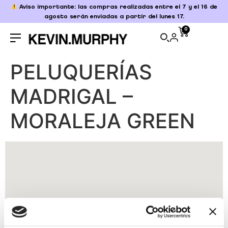
Aviso importante: las compras realizadas entre el 7 y el 16 de
agosto serán enviadas a partir del lunes 17.
0
PELUQUERÍAS
MADRIGAL –
MORALEJA GREEN