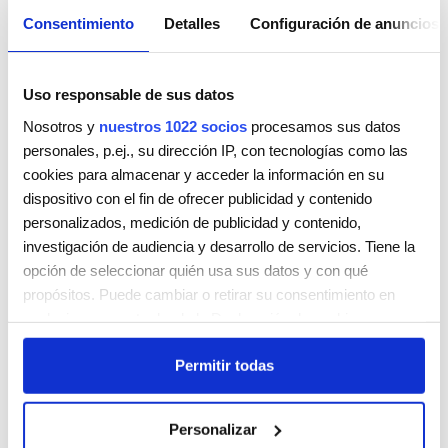
Consentimiento
Detalles
Configuración de anuncios
Uso responsable de sus datos
Nosotros y
nuestros 1022 socios
procesamos sus datos
personales, p.ej., su dirección IP, con tecnologías como las
cookies para almacenar y acceder la información en su
dispositivo con el fin de ofrecer publicidad y contenido
PELUQUERÍAS MADRIGAL – MORALEJA GREEN
personalizados, medición de publicidad y contenido,
Av. de Europa, 12
investigación de audiencia y desarrollo de servicios. Tiene la
Alcobendas
Madrid
28108
opción de seleccionar quién usa sus datos y con qué
propósitos. Puede cambiar o retirar su consentimiento en
Teléfono:
+34916615219
cualquier momento desde la Declaración de cookies o
Lunes
10:00 AM - 9:00 PM
clicando en el Menú de consentimiento.
Martes
10:00 AM - 9:00 PM
Permitir todas
Miércoles
10:00 AM - 9:00 PM
Si lo permite, también quisiéramos:
Jueves
10:00 AM - 9:00 PM
Recopilar información sobre su ubicación geográfica
Personalizar
Viernes
10:00 AM - 9:00 PM
que puede tener una precisión de varios metros