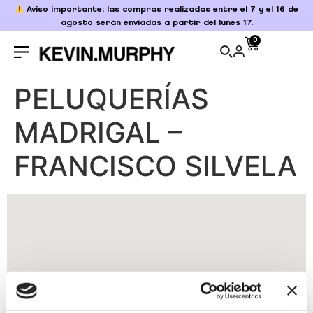
Aviso importante: las compras realizadas entre el 7 y el 16 de
agosto serán enviadas a partir del lunes 17.
0
PELUQUERÍAS
MADRIGAL –
FRANCISCO SILVELA