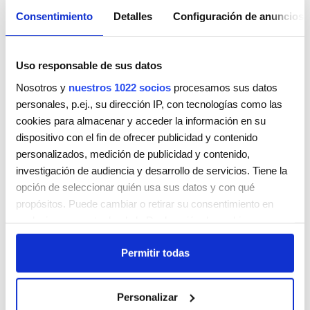
Consentimiento
Detalles
Configuración de anuncios
Uso responsable de sus datos
Nosotros y
nuestros 1022 socios
procesamos sus datos
personales, p.ej., su dirección IP, con tecnologías como las
cookies para almacenar y acceder la información en su
dispositivo con el fin de ofrecer publicidad y contenido
PELUQUERÍAS MADRIGAL – FRANCISCO SILVELA
personalizados, medición de publicidad y contenido,
Calle de Francisco Silvela 43
investigación de audiencia y desarrollo de servicios. Tiene la
Madrid
Madrid
28028
opción de seleccionar quién usa sus datos y con qué
propósitos. Puede cambiar o retirar su consentimiento en
Teléfono:
+34914017015
cualquier momento desde la Declaración de cookies o
Lunes
10:00 AM - 8:00 PM
clicando en el Menú de consentimiento.
Martes
10:00 AM - 8:00 PM
Permitir todas
Miércoles
10:00 AM - 8:00 PM
Si lo permite, también quisiéramos:
Jueves
10:00 AM - 8:00 PM
Recopilar información sobre su ubicación geográfica
Personalizar
Viernes
10:00 AM - 8:00 PM
que puede tener una precisión de varios metros