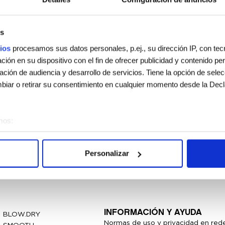
s
ios
procesamos sus datos personales, p.ej., su dirección IP, con te
ión en su dispositivo con el fin de ofrecer publicidad y contenido p
gación de audiencia y desarrollo de servicios. Tiene la opción de sele
iar o retirar su consentimiento en cualquier momento desde la Decl
mos:
sobre su ubicación geográfica que puede tener una precisión de vari
vo analizándolo activamente para buscar características específicas (h
Personalizar
 cómo se procesan sus datos personales y establezca sus preferen
sentimiento en cualquier momento en la Declaración de cookies.
e usan para personalizar el contenido y los anuncios, ofrecer funcion
s información sobre el uso que haga del sitio web con nuestros partn
INFORMACIÓN Y AYUDA
BLOW.DRY
enes pueden combinarla con otra información que les haya proporcion
Normas de uso y privacidad en rede