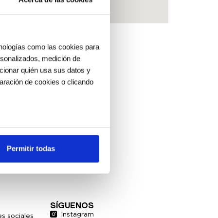
cnologías como las cookies para
ersonalizados, medición de
ccionar quién usa sus datos y
aración de cookies o clicando
os metros
uellas digitales)
Permitir todas
cias en la
sección de datos
.
es de redes sociales y analizar
ers de redes sociales,
SÍGUENOS
ado o que hayan recopilado a
Instagram
s sociales