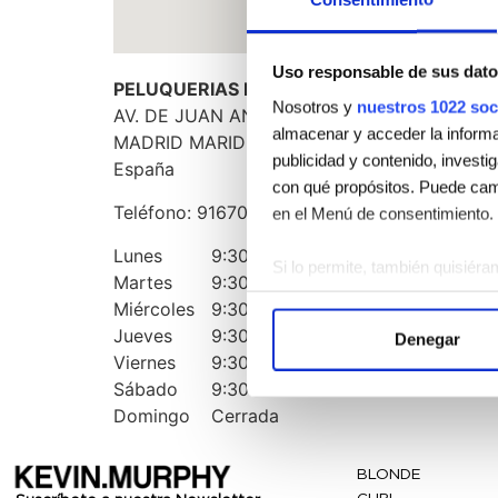
Uso responsable de sus dato
PELUQUERIAS MADRIGAL
Nosotros y
nuestros 1022 soc
AV. DE JUAN ANTONIO SAMARANCH, 55
almacenar y acceder la informac
MADRID
MARID
28055
publicidad y contenido, investi
España
con qué propósitos. Puede camb
Teléfono:
916701900
en el Menú de consentimiento.
Lunes
9:30 AM - 8:30 PM
Si lo permite, también quisiéra
Martes
9:30 AM - 8:30 PM
Recopilar información 
Miércoles
9:30 AM - 8:30 PM
Identificar su dispositi
Jueves
9:30 AM - 8:30 PM
Denegar
Obtenga más información sobre
Viernes
9:30 AM - 8:30 PM
Puede cambiar o retirar su con
Sábado
9:30 AM - 8:30 PM
Domingo
Cerrada
Las cookies de este sitio web s
el tráfico. Además, compartimo
BLONDE
publicidad y análisis web, qui