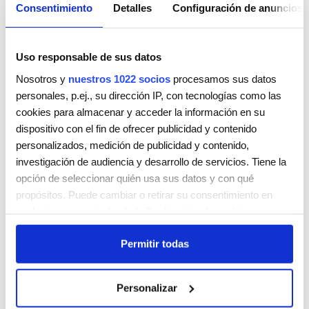
Consentimiento
Detalles
Configuración de anuncios
Uso responsable de sus datos
Nosotros y
nuestros 1022 socios
procesamos sus datos
personales, p.ej., su dirección IP, con tecnologías como las
cookies para almacenar y acceder la información en su
PELUQUERIA VANITAS
dispositivo con el fin de ofrecer publicidad y contenido
JOSE FRANCHY ROCA 36 BJO.
personalizados, medición de publicidad y contenido,
PALMAS GRAN CANARIA
Las Palmas
35007
investigación de audiencia y desarrollo de servicios. Tiene la
ESPAÑA
opción de seleccionar quién usa sus datos y con qué
Teléfono:
928278170 / 605657111
propósitos. Puede cambiar o retirar su consentimiento en
cualquier momento desde la Declaración de cookies o
Lunes
9:00 AM - 5:00 PM
clicando en el Menú de consentimiento.
Martes
9:00 AM - 5:00 PM
Permitir todas
Miércoles
9:00 AM - 5:00 PM
Si lo permite, también quisiéramos:
Jueves
9:00 AM - 5:00 PM
Recopilar información sobre su ubicación geográfica
Viernes
9:00 AM - 5:00 PM
Personalizar
que puede tener una precisión de varios metros
Sábado
Cerrada