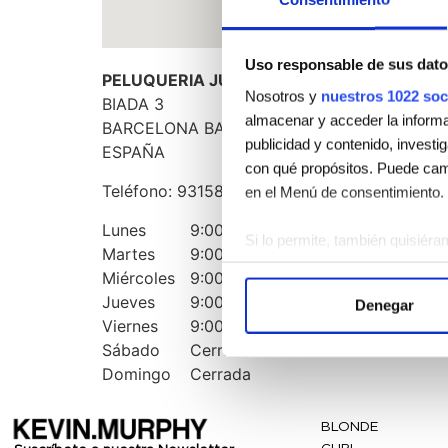
Uso responsable de sus dato
PELUQUERIA JUANA MARTIN
Nosotros y
nuestros 1022 soc
BIADA 3
almacenar y acceder la informac
BARCELONA
BARCELONA
08012
publicidad y contenido, investi
ESPAÑA
con qué propósitos. Puede camb
Teléfono:
931586019
en el Menú de consentimiento.
Lunes
9:00 AM - 5:00 PM
Si lo permite, también quisiéra
Martes
9:00 AM - 5:00 PM
Recopilar información 
Miércoles
9:00 AM - 5:00 PM
Identificar su dispositi
Jueves
9:00 AM - 5:00 PM
Denegar
Obtenga más información sobre
Viernes
9:00 AM - 5:00 PM
Puede cambiar o retirar su con
Sábado
Cerrada
Domingo
Cerrada
Las cookies de este sitio web s
el tráfico. Además, compartimo
BLONDE
publicidad y análisis web, qui