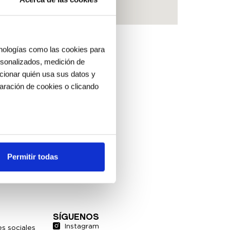
cnologías como las cookies para
ersonalizados, medición de
ccionar quién usa sus datos y
aración de cookies o clicando
os metros
uellas digitales)
Permitir todas
cias en la
sección de datos
.
es de redes sociales y analizar
ers de redes sociales,
SÍGUENOS
ado o que hayan recopilado a
Instagram
s sociales