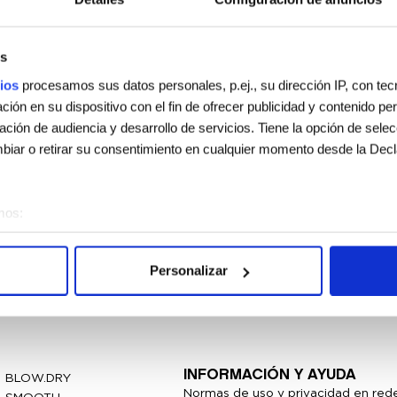
s
ios
procesamos sus datos personales, p.ej., su dirección IP, con te
ión en su dispositivo con el fin de ofrecer publicidad y contenido p
gación de audiencia y desarrollo de servicios. Tiene la opción de sele
iar o retirar su consentimiento en cualquier momento desde la Decl
mos:
sobre su ubicación geográfica que puede tener una precisión de vari
vo analizándolo activamente para buscar características específicas (h
Personalizar
 cómo se procesan sus datos personales y establezca sus preferen
sentimiento en cualquier momento en la Declaración de cookies.
e usan para personalizar el contenido y los anuncios, ofrecer funcion
s información sobre el uso que haga del sitio web con nuestros partn
INFORMACIÓN Y AYUDA
BLOW.DRY
enes pueden combinarla con otra información que les haya proporcion
Normas de uso y privacidad en rede