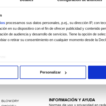
s
ios
procesamos sus datos personales, p.ej., su dirección IP, con te
ión en su dispositivo con el fin de ofrecer publicidad y contenido p
gación de audiencia y desarrollo de servicios. Tiene la opción de sele
iar o retirar su consentimiento en cualquier momento desde la Decl
mos:
sobre su ubicación geográfica que puede tener una precisión de vari
vo analizándolo activamente para buscar características específicas (h
Personalizar
 cómo se procesan sus datos personales y establezca sus preferen
sentimiento en cualquier momento en la Declaración de cookies.
e usan para personalizar el contenido y los anuncios, ofrecer funcion
s información sobre el uso que haga del sitio web con nuestros partn
INFORMACIÓN Y AYUDA
BLOW.DRY
enes pueden combinarla con otra información que les haya proporcion
Normas de uso y privacidad en rede