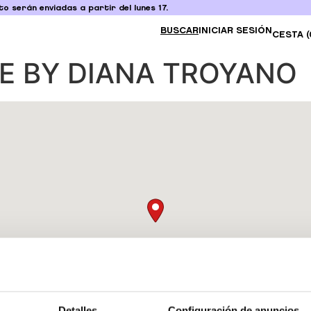
o serán enviadas a partir del lunes 17.
BUSCAR
INICIAR SESIÓN
CESTA (
E BY DIANA TROYANO
Detalles
Configuración de anuncios