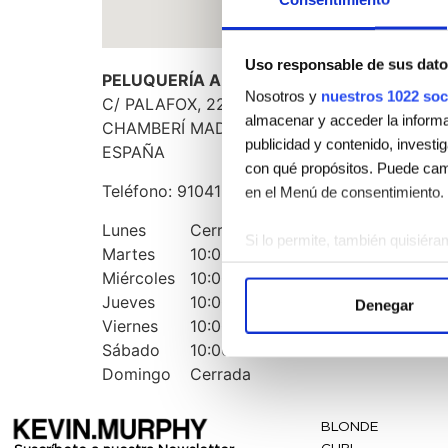
Uso responsable de sus dato
PELUQUERÍA ARTE BY DIANA TROYANO
Nosotros y
nuestros 1022 soc
C/ PALAFOX, 22 BAJO C
almacenar y acceder la informac
CHAMBERÍ
MADRID
28010
publicidad y contenido, investi
ESPAÑA
con qué propósitos. Puede camb
Teléfono:
910412764
en el Menú de consentimiento.
Lunes
Cerrada
Si lo permite, también quisiéra
Martes
10:00 - 20:00
Recopilar información 
Miércoles
10:00 - 20:00
Identificar su dispositi
Jueves
10:00 - 20:00
Denegar
Obtenga más información sobre
Viernes
10:00 - 20:00
Puede cambiar o retirar su con
Sábado
10:00 - 20:00
Domingo
Cerrada
Las cookies de este sitio web s
el tráfico. Además, compartimo
BLONDE
publicidad y análisis web, qui