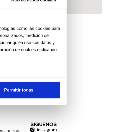
cnologías como las cookies para
ersonalizados, medición de
ccionar quién usa sus datos y
aración de cookies o clicando
os metros
uellas digitales)
Permitir todas
cias en la
sección de datos
.
es de redes sociales y analizar
ers de redes sociales,
SÍGUENOS
ado o que hayan recopilado a
Instagram
s sociales