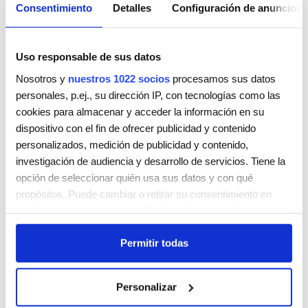
Consentimiento
Detalles
Configuración de anuncios
Uso responsable de sus datos
Nosotros y
nuestros 1022 socios
procesamos sus datos
personales, p.ej., su dirección IP, con tecnologías como las
cookies para almacenar y acceder la información en su
NATT – Perruqueria i Estètica Naturals
dispositivo con el fin de ofrecer publicidad y contenido
MANEL FARRÉS 97
personalizados, medición de publicidad y contenido,
SANT CUGAT DEL VALLÈS
08173
investigación de audiencia y desarrollo de servicios. Tiene la
España
opción de seleccionar quién usa sus datos y con qué
Teléfono:
938552287
propósitos. Puede cambiar o retirar su consentimiento en
cualquier momento desde la Declaración de cookies o
Lunes
9:00 AM - 5:00 PM
clicando en el Menú de consentimiento.
Martes
9:00 AM - 5:00 PM
Permitir todas
Miércoles
9:00 AM - 5:00 PM
Si lo permite, también quisiéramos:
Jueves
9:00 AM - 5:00 PM
Recopilar información sobre su ubicación geográfica
Viernes
9:00 AM - 5:00 PM
Personalizar
que puede tener una precisión de varios metros
Sábado
Cerrada