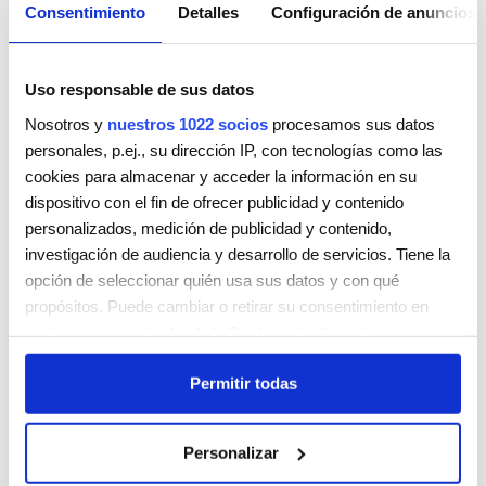
Consentimiento
Detalles
Configuración de anuncios
Uso responsable de sus datos
Nosotros y
nuestros 1022 socios
procesamos sus datos
personales, p.ej., su dirección IP, con tecnologías como las
cookies para almacenar y acceder la información en su
MONCLUS PERRUQUERS
dispositivo con el fin de ofrecer publicidad y contenido
Carrer del Sol, 39A
personalizados, medición de publicidad y contenido,
Ripollet
Cataluña
08291
investigación de audiencia y desarrollo de servicios. Tiene la
España
opción de seleccionar quién usa sus datos y con qué
Teléfono:
931256606
propósitos. Puede cambiar o retirar su consentimiento en
cualquier momento desde la Declaración de cookies o
Lunes
9:00 AM - 5:00 PM
clicando en el Menú de consentimiento.
Martes
9:00 AM - 5:00 PM
Permitir todas
Miércoles
9:00 AM - 5:00 PM
Si lo permite, también quisiéramos:
Jueves
9:00 AM - 5:00 PM
Recopilar información sobre su ubicación geográfica
Viernes
9:00 AM - 5:00 PM
Personalizar
que puede tener una precisión de varios metros
Sábado
Cerrada