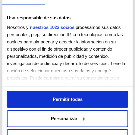
Uso responsable de sus datos
Nosotros y
nuestros 1022 socios
procesamos sus datos
personales, p.ej., su dirección IP, con tecnologías como las
MARINA IVANOVA
cookies para almacenar y acceder la información en su
ERCILLA 3
dispositivo con el fin de ofrecer publicidad y contenido
BILBAO
Vizcaya
48009
personalizados, medición de publicidad y contenido,
ESPAÑA
investigación de audiencia y desarrollo de servicios. Tiene la
Teléfono:
946116730
opción de seleccionar quién usa sus datos y con qué
propósitos. Puede cambiar o retirar su consentimiento en
Lunes
Cerrada
cualquier momento desde la Declaración de cookies o
Martes
9:30 AM - 6:30 PM
clicando en el Menú de consentimiento.
Miércoles
9:30 AM - 6:30 PM
Permitir todas
Jueves
9:30 AM - 6:30 PM
Si lo permite, también quisiéramos:
Viernes
9:30 AM - 6:30 PM
Recopilar información sobre su ubicación geográfica
Sábado
9:30 AM - 2:00 PM
Personalizar
que puede tener una precisión de varios metros
Domingo
Cerrada
Identificar su dispositivo analizándolo activamente